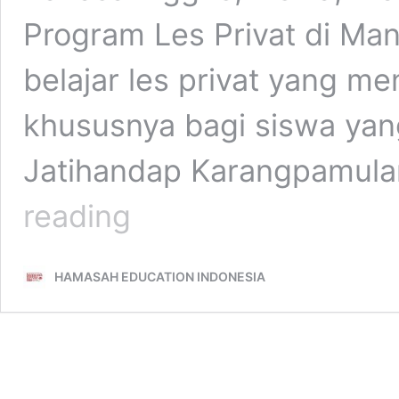
Program Les Privat di Ma
belajar les privat yang 
khususnya bagi siswa yang
Jatihandap Karangpamula
Guru
reading
Les
Privat
di
HAMASAH EDUCATION INDONESIA
Mandalajati,
Dapatkan
Guru
Terbaik
TK,
SD,
SMP,