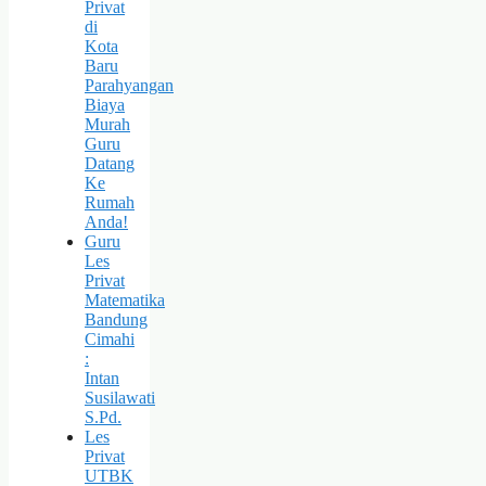
Privat
di
Kota
Baru
Parahyangan
Biaya
Murah
Guru
Datang
Ke
Rumah
Anda!
Guru
Les
Privat
Matematika
Bandung
Cimahi
:
Intan
Susilawati
S.Pd.
Les
Privat
UTBK