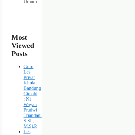
Umum
Most
Viewed
Posts
Guru
Les
Privat
Kimia
Bandung
Cimahi
: Ni
Wayan
Pratiwi
Triandani
S.Si.,
M.Si.P.
Les