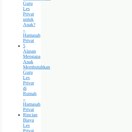
Guru
Les
Privat
untuk
Anak?
–
Hamasah
Privat
5
Alasan
Mengapa
Anak
Membutuhkan
Guru
Les
Privat
di
Rumah
–
Hamasah
Privat
Rincian
Biaya
Les
Privat