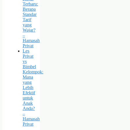
Terbaru:
Berapa
Standar
Tarif
yang
Wajar?
–
Hamasah
Privat
Les
Privat
vs
Bimbel
Kelompok:
Mana
yang
Lebih
Efektif
untuk
Anak
Anda?
–
Hamasah
Privat