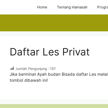
Skip
Home
Tentang Hamasah
Progr
to
content
Daftar Les Privat
Jumlah Pengunjung :
197
Jika berminat Ayah budan Bisada daftar Les mel
tombol dibawah ini!