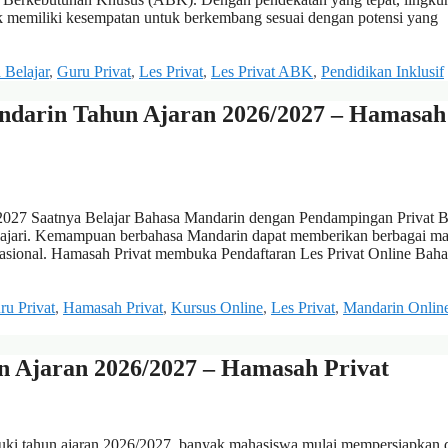
ak memiliki kesempatan untuk berkembang sesuai dengan potensi yang
 Belajar
,
Guru Privat
,
Les Privat
,
Les Privat ABK
,
Pendidikan Inklusif
andarin Tahun Ajaran 2026/2027 – Hamasah
/2027 Saatnya Belajar Bahasa Mandarin dengan Pendampingan Privat 
elajari. Kemampuan berbahasa Mandarin dapat memberikan berbagai ma
rnasional. Hamasah Privat membuka Pendaftaran Les Privat Online Baha
ru Privat
,
Hamasah Privat
,
Kursus Online
,
Les Privat
,
Mandarin Onlin
n Ajaran 2026/2027 – Hamasah Privat
ki tahun ajaran 2026/2027, banyak mahasiswa mulai mempersiapkan d