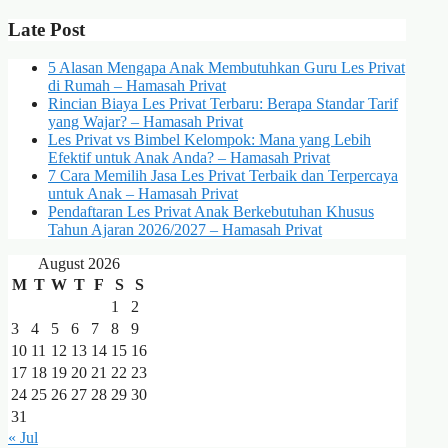
Late Post
5 Alasan Mengapa Anak Membutuhkan Guru Les Privat
di Rumah – Hamasah Privat
Rincian Biaya Les Privat Terbaru: Berapa Standar Tarif
yang Wajar? – Hamasah Privat
Les Privat vs Bimbel Kelompok: Mana yang Lebih
Efektif untuk Anak Anda? – Hamasah Privat
7 Cara Memilih Jasa Les Privat Terbaik dan Terpercaya
untuk Anak – Hamasah Privat
Pendaftaran Les Privat Anak Berkebutuhan Khusus
Tahun Ajaran 2026/2027 – Hamasah Privat
August 2026
M
T
W
T
F
S
S
1
2
3
4
5
6
7
8
9
10
11
12
13
14
15
16
17
18
19
20
21
22
23
24
25
26
27
28
29
30
31
« Jul