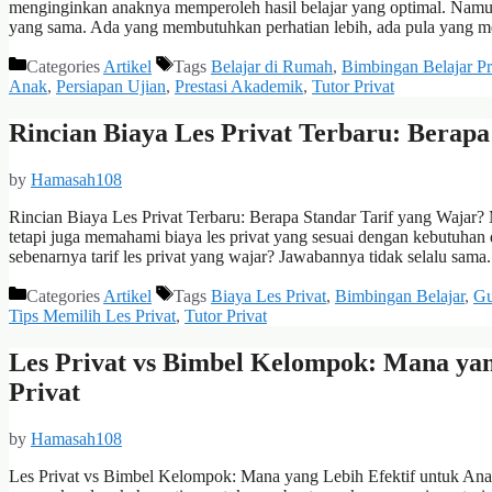
menginginkan anaknya memperoleh hasil belajar yang optimal. Namu
yang sama. Ada yang membutuhkan perhatian lebih, ada pula yang m
Categories
Artikel
Tags
Belajar di Rumah
,
Bimbingan Belajar Pr
Anak
,
Persiapan Ujian
,
Prestasi Akademik
,
Tutor Privat
Rincian Biaya Les Privat Terbaru: Berap
by
Hamasah108
Rincian Biaya Les Privat Terbaru: Berapa Standar Tarif yang Wajar? 
tetapi juga memahami biaya les privat yang sesuai dengan kebutuhan
sebenarnya tarif les privat yang wajar? Jawabannya tidak selalu sama
Categories
Artikel
Tags
Biaya Les Privat
,
Bimbingan Belajar
,
Gu
Tips Memilih Les Privat
,
Tutor Privat
Les Privat vs Bimbel Kelompok: Mana ya
Privat
by
Hamasah108
Les Privat vs Bimbel Kelompok: Mana yang Lebih Efektif untuk Anak