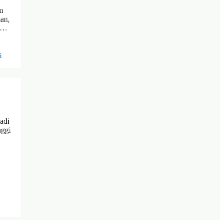
m
man,
t …
s
adi
nggi