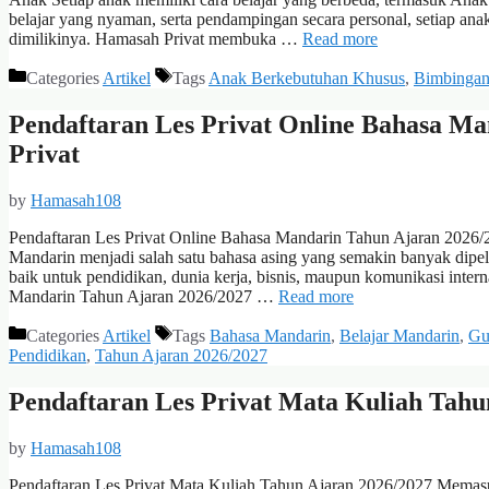
belajar yang nyaman, serta pendampingan secara personal, setiap an
dimilikinya. Hamasah Privat membuka …
Read more
Categories
Artikel
Tags
Anak Berkebutuhan Khusus
,
Bimbingan
Pendaftaran Les Privat Online Bahasa M
Privat
by
Hamasah108
Pendaftaran Les Privat Online Bahasa Mandarin Tahun Ajaran 2026
Mandarin menjadi salah satu bahasa asing yang semakin banyak dip
baik untuk pendidikan, dunia kerja, bisnis, maupun komunikasi inte
Mandarin Tahun Ajaran 2026/2027 …
Read more
Categories
Artikel
Tags
Bahasa Mandarin
,
Belajar Mandarin
,
Gu
Pendidikan
,
Tahun Ajaran 2026/2027
Pendaftaran Les Privat Mata Kuliah Tahu
by
Hamasah108
Pendaftaran Les Privat Mata Kuliah Tahun Ajaran 2026/2027 Memasu