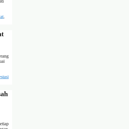
ti
at
,
at
Orang
uai
stasi
sah
etiap
ngan