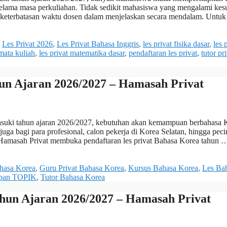
elama masa perkuliahan. Tidak sedikit mahasiswa yang mengalami kesu
u keterbatasan waktu dosen dalam menjelaskan secara mendalam. Untuk
,
Les Privat 2026
,
Les Privat Bahasa Inggris
,
les privat fisika dasar
,
les 
 mata kuliah
,
les privat matematika dasar
,
pendaftaran les privat
,
tutor pr
un Ajaran 2026/2027 – Hamasah Privat
suki tahun ajaran 2026/2027, kebutuhan akan kemampuan berbahasa 
uga bagi para profesional, calon pekerja di Korea Selatan, hingga peci
Hamasah Privat membuka pendaftaran les privat Bahasa Korea tahun
ahasa Korea
,
Guru Privat Bahasa Korea
,
Kursus Bahasa Korea
,
Les Ba
apan TOPIK
,
Tutor Bahasa Korea
hun Ajaran 2026/2027 – Hamasah Privat