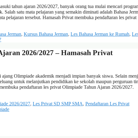
suki tahun ajaran 2026/2027, banyak orang tua mulai mencari progra
. Salah satu mata pelajaran yang semakin diminati adalah Bahasa Jer
ata pelajaran tersebut. Hamasah Privat membuka pendaftaran les priva
asa Jerman
,
Kursus Bahasa Jerman
,
Les Bahasa Jerman ke Rumah
,
Le
7
Ajaran 2026/2027 – Hamasah Privat
di ajang Olimpiade akademik menjadi impian banyak siswa. Selain menj
luang untuk melanjutkan pendidikan ke sekolah maupun perguruan ti
t membuka pendaftaran les privat Olimpiade Tahun Ajaran 2026/2027.
piade 2026/2027
,
Les Privat SD SMP SMA
,
Pendaftaran Les Privat
piade