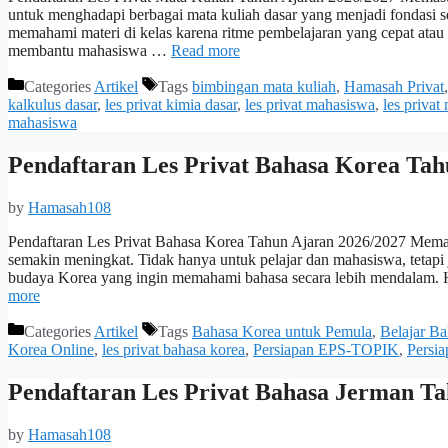
untuk menghadapi berbagai mata kuliah dasar yang menjadi fondasi s
memahami materi di kelas karena ritme pembelajaran yang cepat ata
membantu mahasiswa …
Read more
Categories
Artikel
Tags
bimbingan mata kuliah
,
Hamasah Privat
kalkulus dasar
,
les privat kimia dasar
,
les privat mahasiswa
,
les privat
mahasiswa
Pendaftaran Les Privat Bahasa Korea Tah
by
Hamasah108
Pendaftaran Les Privat Bahasa Korea Tahun Ajaran 2026/2027 Mema
semakin meningkat. Tidak hanya untuk pelajar dan mahasiswa, tetapi j
budaya Korea yang ingin memahami bahasa secara lebih mendalam. 
more
Categories
Artikel
Tags
Bahasa Korea untuk Pemula
,
Belajar B
Korea Online
,
les privat bahasa korea
,
Persiapan EPS-TOPIK
,
Persi
Pendaftaran Les Privat Bahasa Jerman Ta
by
Hamasah108