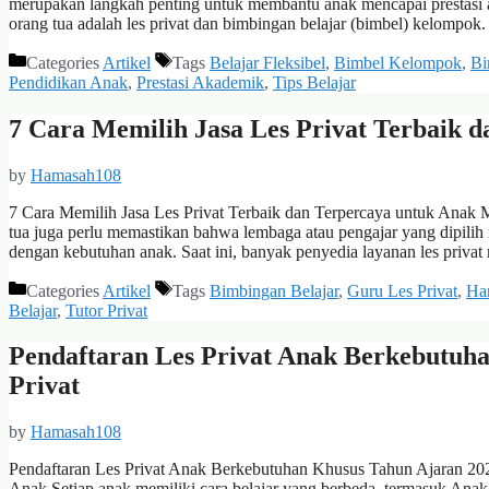
merupakan langkah penting untuk membantu anak mencapai prestasi ak
orang tua adalah les privat dan bimbingan belajar (bimbel) kelomp
Categories
Artikel
Tags
Belajar Fleksibel
,
Bimbel Kelompok
,
Bi
Pendidikan Anak
,
Prestasi Akademik
,
Tips Belajar
7 Cara Memilih Jasa Les Privat Terbaik 
by
Hamasah108
7 Cara Memilih Jasa Les Privat Terbaik dan Terpercaya untuk Anak Me
tua juga perlu memastikan bahwa lembaga atau pengajar yang dipili
dengan kebutuhan anak. Saat ini, banyak penyedia layanan les priv
Categories
Artikel
Tags
Bimbingan Belajar
,
Guru Les Privat
,
Ha
Belajar
,
Tutor Privat
Pendaftaran Les Privat Anak Berkebutuh
Privat
by
Hamasah108
Pendaftaran Les Privat Anak Berkebutuhan Khusus Tahun Ajaran 20
Anak Setiap anak memiliki cara belajar yang berbeda, termasuk An