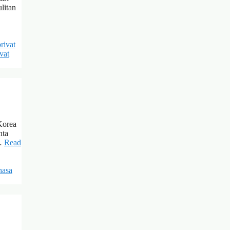
litan
privat
ivat
Korea
nta
 …
Read
hasa