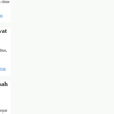
 ritme
an
vat
itas,
ivat
,
sah
tepat