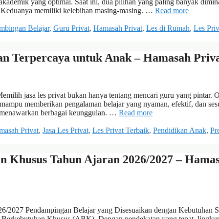
ademik yang optimal. Saat ini, dua pilihan yang paling banyak dimina
ok. Keduanya memiliki kelebihan masing-masing. …
Read more
mbingan Belajar
,
Guru Privat
,
Hamasah Privat
,
Les di Rumah
,
Les Priv
dan Terpercaya untuk Anak – Hamasah Priv
milih jasa les privat bukan hanya tentang mencari guru yang pintar. 
h mampu memberikan pengalaman belajar yang nyaman, efektif, dan ses
at menawarkan berbagai keunggulan. …
Read more
masah Privat
,
Jasa Les Privat
,
Les Privat Terbaik
,
Pendidikan Anak
,
Pre
an Khusus Tahun Ajaran 2026/2027 – Hama
26/2027 Pendampingan Belajar yang Disesuaikan dengan Kebutuhan S
ak Berkebutuhan Khusus (ABK). Dengan pendekatan yang tepat, lingku