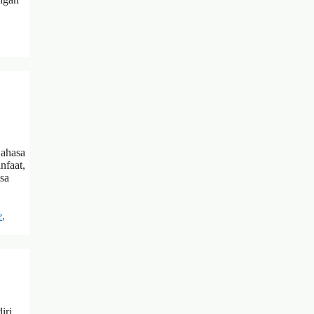
Bahasa
nfaat,
sa
e
,
iri