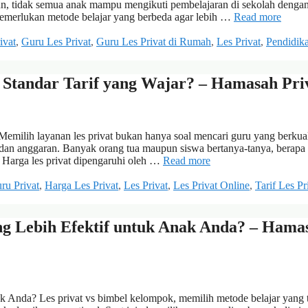
n, tidak semua anak mampu mengikuti pembelajaran di sekolah dengan
emerlukan metode belajar yang berbeda agar lebih …
Read more
ivat
,
Guru Les Privat
,
Guru Les Privat di Rumah
,
Les Privat
,
Pendidik
a Standar Tarif yang Wajar? – Hamasah Pri
Memilih layanan les privat bukan hanya soal mencari guru yang berkual
 dan anggaran. Banyak orang tua maupun siswa bertanya-tanya, berapa
. Harga les privat dipengaruhi oleh …
Read more
ru Privat
,
Harga Les Privat
,
Les Privat
,
Les Privat Online
,
Tarif Les Pr
ng Lebih Efektif untuk Anak Anda? – Hama
 Anda? Les privat vs bimbel kelompok, memilih metode belajar yang 