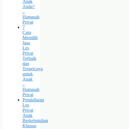
Anak
Anda?
–
Hamasah
Privat
7
Cara
Memilih
Jasa
Les
Privat
Terbaik
dan
Terpercaya
untuk
Anak
–
Hamasah
Privat
Pendaftaran
Les
Privat
Anak
Berkebutuhan
Khusus