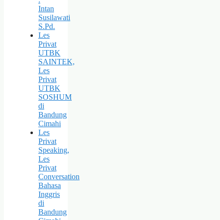
Intan
Susilawati
S.Pd.
Les
Privat
UTBK
SAINTEK,
Les
Privat
UTBK
SOSHUM
di
Bandung
Cimahi
Les
Privat
Speaking,
Les
Privat
Conversation
Bahasa
Inggris
di
Bandung