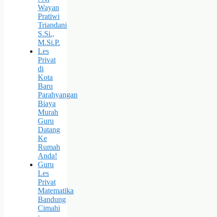
Wayan
Pratiwi
Triandani
S.Si.,
M.Si.P.
Les
Privat
di
Kota
Baru
Parahyangan
Biaya
Murah
Guru
Datang
Ke
Rumah
Anda!
Guru
Les
Privat
Matematika
Bandung
Cimahi
: