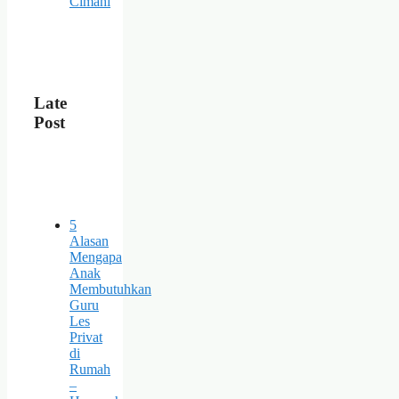
Cimahi
Late
Post
5
Alasan
Mengapa
Anak
Membutuhkan
Guru
Les
Privat
di
Rumah
–