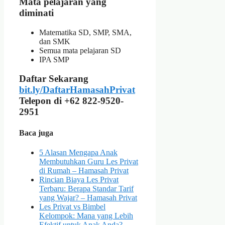
Mata pelajaran yang
diminati
Matematika SD, SMP, SMA,
dan SMK
Semua mata pelajaran SD
IPA SMP
Daftar Sekarang
bit.ly/DaftarHamasahPrivat
Telepon di +62 822-9520-
2951
Baca juga
5 Alasan Mengapa Anak
Membutuhkan Guru Les Privat
di Rumah – Hamasah Privat
Rincian Biaya Les Privat
Terbaru: Berapa Standar Tarif
yang Wajar? – Hamasah Privat
Les Privat vs Bimbel
Kelompok: Mana yang Lebih
Efektif untuk Anak Anda? –