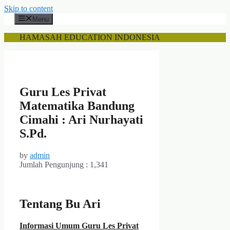
Skip to content
Menu
HAMASAH EDUCATION INDONESIA
Guru Les Privat
Matematika Bandung
Cimahi : Ari Nurhayati
S.Pd.
by
admin
Jumlah Pengunjung :
1,341
Tentang Bu Ari
Informasi Umum Guru Les Privat