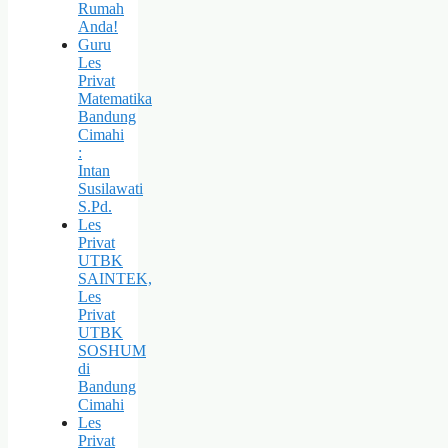
Rumah
Anda!
Guru
Les
Privat
Matematika
Bandung
Cimahi
:
Intan
Susilawati
S.Pd.
Les
Privat
UTBK
SAINTEK,
Les
Privat
UTBK
SOSHUM
di
Bandung
Cimahi
Les
Privat