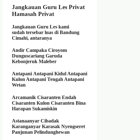
Jangkauan Guru Les Privat
Hamasah Privat
Jangkauan Guru Les kami
sudah
tersebar luas di Bandung
Cimahi
, antaranya
Andir
Campaka Ciroyom
Dunguscariang Garuda
Kebonjeruk Maleber
Antapani
Antapani Kidul Antapani
Kulon Antapani Tengah Antapani
Wetan
Arcamanik
Cisaranten Endah
Cisaranten Kulon Cisaranten Bina
Harapan Sukamiskin
Astanaanyar
Cibadak
Karanganyar Karasak Nyengseret
Panjunan Pelindunghewan