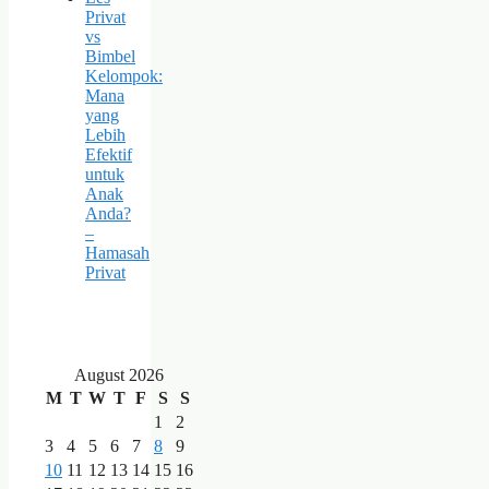
Privat
vs
Bimbel
Kelompok:
Mana
yang
Lebih
Efektif
untuk
Anak
Anda?
–
Hamasah
Privat
August 2026
M
T
W
T
F
S
S
1
2
3
4
5
6
7
8
9
10
11
12
13
14
15
16