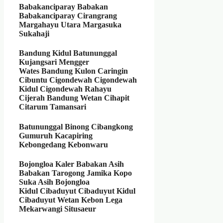
Babakanciparay
Babakan
Babakanciparay Cirangrang
Margahayu Utara Margasuka
Sukahaji
Bandung Kidul
Batununggal
Kujangsari Mengger
Wates
Bandung Kulon
Caringin
Cibuntu Cigondewah Cigondewah
Kidul Cigondewah Rahayu
Cijerah
Bandung Wetan
Cihapit
Citarum Tamansari
Batununggal
Binong Cibangkong
Gumuruh Kacapiring
Kebongedang Kebonwaru
Bojongloa Kaler
Babakan Asih
Babakan Tarogong Jamika Kopo
Suka Asih
Bojongloa
Kidul
Cibaduyut Cibaduyut Kidul
Cibaduyut Wetan Kebon Lega
Mekarwangi Situsaeur