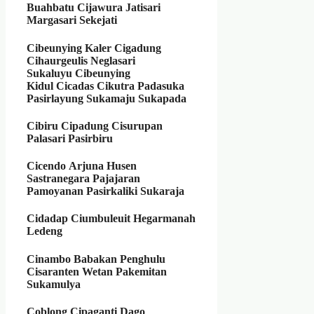
Buahbatu
Cijawura Jatisari
Margasari Sekejati
Cibeunying Kaler
Cigadung
Cihaurgeulis Neglasari
Sukaluyu
Cibeunying
Kidul
Cicadas Cikutra Padasuka
Pasirlayung Sukamaju Sukapada
Cibiru
Cipadung Cisurupan
Palasari Pasirbiru
Cicendo
Arjuna Husen
Sastranegara Pajajaran
Pamoyanan Pasirkaliki Sukaraja
Cidadap
Ciumbuleuit Hegarmanah
Ledeng
Cinambo
Babakan Penghulu
Cisaranten Wetan Pakemitan
Sukamulya
Coblong
Cipaganti Dago