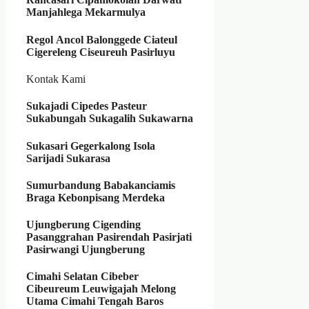
Manjahlega Mekarmulya
Regol
Ancol Balonggede Ciateul
Cigereleng Ciseureuh Pasirluyu
Kontak Kami
Sukajadi
Cipedes Pasteur
Sukabungah Sukagalih Sukawarna
Sukasari
Gegerkalong Isola
Sarijadi Sukarasa
Sumurbandung
Babakanciamis
Braga Kebonpisang Merdeka
Ujungberung
Cigending
Pasanggrahan Pasirendah Pasirjati
Pasirwangi Ujungberung
Cimahi Selatan
Cibeber
Cibeureum Leuwigajah Melong
Utama
Cimahi Tengah
Baros