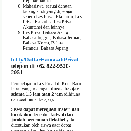
Regular dan KI
Mahasiswa, sesuai dengan
bidang studi yang dipelajari
seperti Les Privat Ekonomi, Les
Privat Kalkulus, Les Privat
Akuntansi dan lainnya
Les Privat Bahasa Asing :
Bahasa Inggris, Bahasa Jerman,
Bahasa Korea, Bahasa
Perancis, Bahasa Jepang
bit.ly/DaftarHamasahPrivat
telepon di +62 822-9520-
2951
Pembelajaran Les Privat di Kota Baru
Parahyangan dengan
durasi belajar
selama 1,5 jam atau 2 jam
(dihitung
dari saat mulai belajar).
Siswa
dapat merequest materi dan
kurikulum
tertentu.
Jadwal dan
jumlah pertemuan fleksibel
yakni
ditentukan oleh siswa agar dapat
menyesuaikan dengan kegitannya