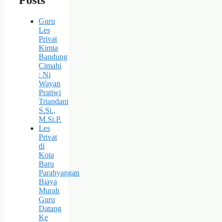
Posts
Guru
Les
Privat
Kimia
Bandung
Cimahi
: Ni
Wayan
Pratiwi
Triandani
S.Si.,
M.Si.P.
Les
Privat
di
Kota
Baru
Parahyangan
Biaya
Murah
Guru
Datang
Ke