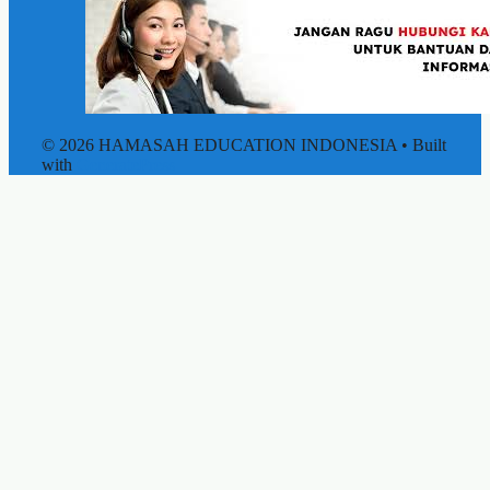
© 2026 HAMASAH EDUCATION INDONESIA
• Built
with
GeneratePress