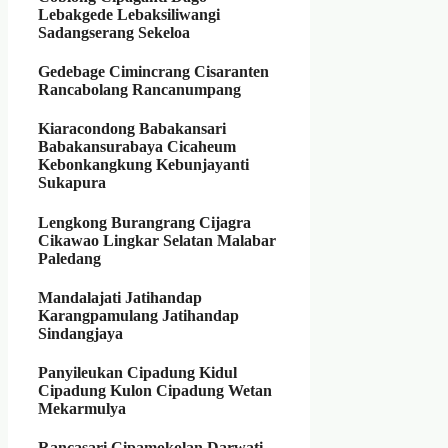
Lebakgede Lebaksiliwangi
Sadangserang Sekeloa
Gedebage
Cimincrang Cisaranten
Rancabolang Rancanumpang
Kiaracondong
Babakansari
Babakansurabaya Cicaheum
Kebonkangkung Kebunjayanti
Sukapura
Lengkong
Burangrang Cijagra
Cikawao Lingkar Selatan Malabar
Paledang
Mandalajati
Jatihandap
Karangpamulang Jatihandap
Sindangjaya
Panyileukan
Cipadung Kidul
Cipadung Kulon Cipadung Wetan
Mekarmulya
Rancasari
Cipamokolan Darwati