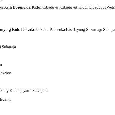
ka Asih
Bojongloa Kidul
Cibaduyut Cibaduyut Kidul Cibaduyut Weta
unying Kidul
Cicadas Cikutra Padasuka Pasirlayung Sukamaju Sukap
i Sukaraja
a
Sekeloa
kung Kebunjayanti Sukapura
ledang