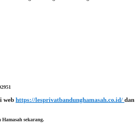
02951
di web
https://lesprivatbandunghamasah.co.id/
dan
n Hamasah sekarang.