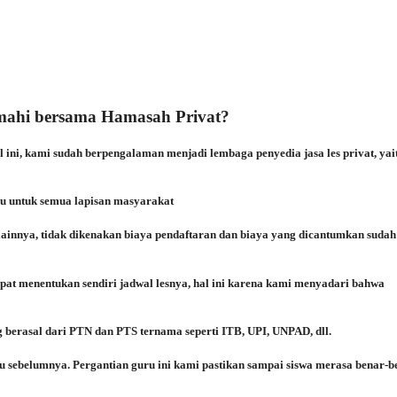
imahi bersama Hamasah Privat?
i, kami sudah berpengalaman menjadi lembaga penyedia jasa les privat, yait
kau untuk semua lapisan masyarakat
 lainnya, tidak dikenakan biaya pendaftaran dan biaya yang dicantumkan sudah
dapat menentukan sendiri jadwal lesnya, hal ini karena kami menyadari bahwa
berasal dari PTN dan PTS ternama seperti ITB, UPI, UNPAD, dll.
u sebelumnya. Pergantian guru ini kami pastikan sampai siswa merasa benar-b