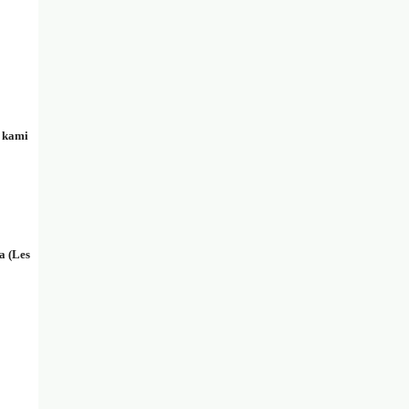
u kami
a (Les