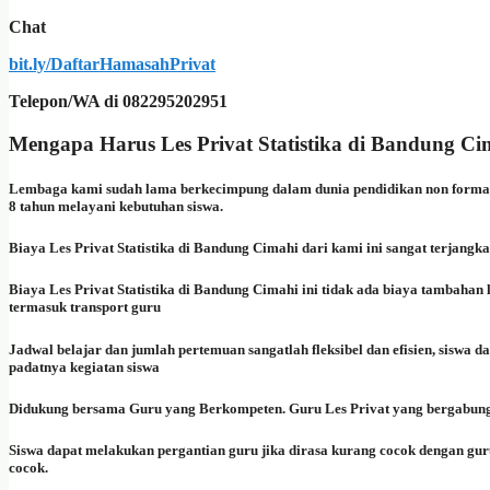
Chat
bit.ly/DaftarHamasahPrivat
Telepon/WA di 082295202951
Mengapa Harus Les Privat Statistika di Bandung C
Lembaga kami sudah lama berkecimpung dalam dunia pendidikan non formal in
8 tahun melayani kebutuhan siswa.
Biaya Les Privat Statistika di Bandung Cimahi dari kami ini sangat terjang
Biaya Les Privat Statistika di Bandung Cimahi ini tidak ada biaya tambahan
termasuk transport guru
Jadwal belajar dan jumlah pertemuan sangatlah fleksibel dan efisien, siswa 
padatnya kegiatan siswa
Didukung bersama Guru yang Berkompeten. Guru Les Privat yang bergabung 
Siswa dapat melakukan pergantian guru jika dirasa kurang cocok dengan gur
cocok.