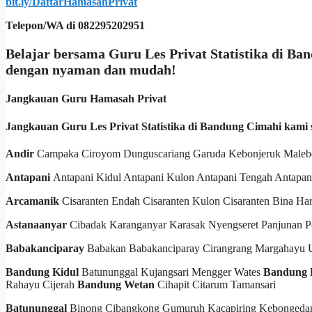
bit.ly/DaftarHamasahPrivat
Telepon/WA di 082295202951
Belajar bersama Guru Les Privat Statistika di Ba
dengan nyaman dan mudah!
Jangkauan Guru Hamasah Privat
Jangkauan Guru Les Privat Statistika di Bandung Cimahi kami s
Andir
Campaka Ciroyom Dunguscariang Garuda Kebonjeruk Maleb
Antapani
Antapani Kidul Antapani Kulon Antapani Tengah Antapan
Arcamanik
Cisaranten Endah Cisaranten Kulon Cisaranten Bina Ha
Astanaanyar
Cibadak Karanganyar Karasak Nyengseret Panjunan 
Babakanciparay
Babakan Babakanciparay Cirangrang Margahayu U
Bandung Kidul
Batununggal Kujangsari Mengger Wates
Bandung 
Rahayu Cijerah
Bandung Wetan
Cihapit Citarum Tamansari
Batununggal
Binong Cibangkong Gumuruh Kacapiring Kebonged