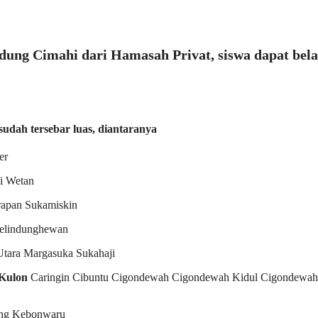
ndung Cimahi dari Hamasah Privat, siswa dapat bela
udah tersebar luas, diantaranya
er
i Wetan
rapan Sukamiskin
Pelindunghewan
tara Margasuka Sukahaji
Kulon
Caringin Cibuntu Cigondewah Cigondewah Kidul Cigondewah
ang Kebonwaru