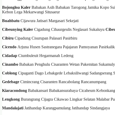
Bojongloa Kaler
Babakan Asih Babakan Tarogong Jamika Kopo Su
Kebon Lega Mekarwangi Situsaeur
Buahbatu
Cijawura Jatisari Margasari Sekejati
Cibeunying Kaler
Cigadung Cihaurgeulis Neglasari Sukaluyu
Cibe
Cibiru
Cipadung Cisurupan Palasari Pasirbiru
Cicendo
Arjuna Husen Sastranegara Pajajaran Pamoyanan Pasirkalik
Cidadap
Ciumbuleuit Hegarmanah Ledeng
Cinambo
Babakan Penghulu Cisaranten Wetan Pakemitan Sukamuly
Coblong
Cipaganti Dago Lebakgede Lebaksiliwangi Sadangserang 
Gedebage
Cimincrang Cisaranten Rancabolang Rancanumpang
Kiaracondong
Babakansari Babakansurabaya Cicaheum Kebonkang
Lengkong
Burangrang Cijagra Cikawao Lingkar Selatan Malabar Pa
Mandalajati
Jatihandap Karangpamulang Jatihandap Sindangjaya