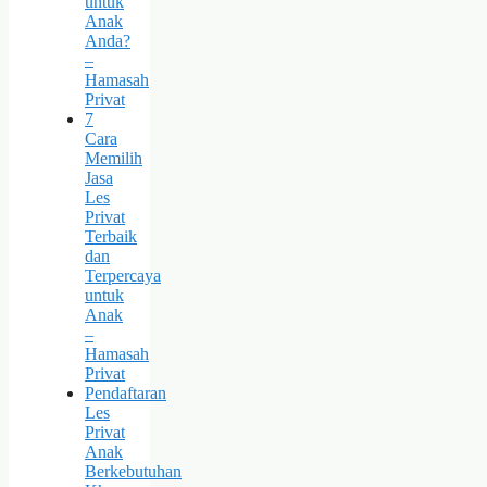
untuk
Anak
Anda?
–
Hamasah
Privat
7
Cara
Memilih
Jasa
Les
Privat
Terbaik
dan
Terpercaya
untuk
Anak
–
Hamasah
Privat
Pendaftaran
Les
Privat
Anak
Berkebutuhan