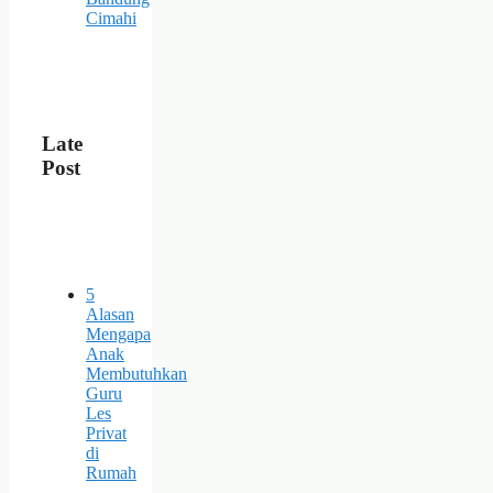
Cimahi
Late
Post
5
Alasan
Mengapa
Anak
Membutuhkan
Guru
Les
Privat
di
Rumah
–