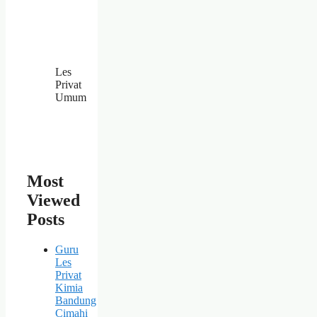
Les
Privat
Umum
Most
Viewed
Posts
Guru
Les
Privat
Kimia
Bandung
Cimahi