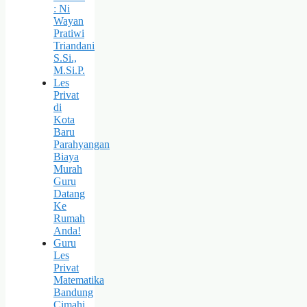
: Ni
Wayan
Pratiwi
Triandani
S.Si.,
M.Si.P.
Les
Privat
di
Kota
Baru
Parahyangan
Biaya
Murah
Guru
Datang
Ke
Rumah
Anda!
Guru
Les
Privat
Matematika
Bandung
Cimahi