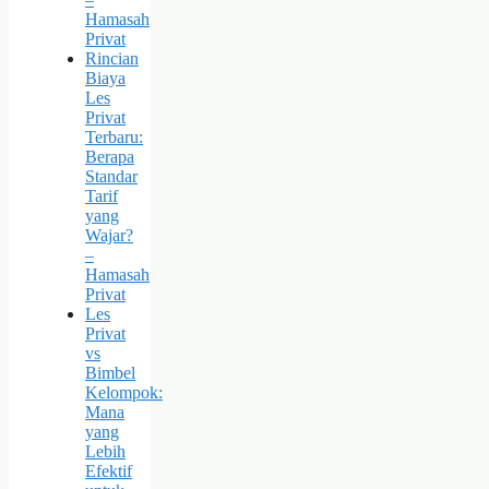
Hamasah
Privat
Rincian
Biaya
Les
Privat
Terbaru:
Berapa
Standar
Tarif
yang
Wajar?
–
Hamasah
Privat
Les
Privat
vs
Bimbel
Kelompok:
Mana
yang
Lebih
Efektif