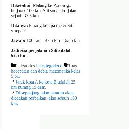
Diketahui:
Malang ke Ponorogo
berjarak 100 km, Siti sudah berjalan
sejauh 37,5 km
Ditanya:
kurang berapa meter Siti
sampai?
Jawab:
100 km – 37,5 km = 62,5 km
Jadi sisa perjalanan Siti adalah
62,5 km
.
Categories
Uncategorized
Tags
kecepatan dan debit
,
matematika kelas
5 SD
Jarak kota A ke kota B adalah 25
km kurang 15 dam.
Di sepanjang jalan pantura akan
diadakan perbaikan jalan sejauh 180
km.