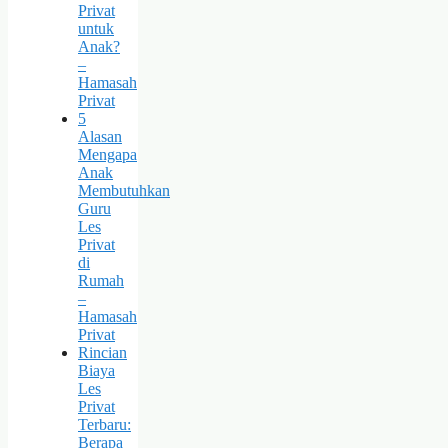
Privat
untuk
Anak?
–
Hamasah
Privat
5
Alasan
Mengapa
Anak
Membutuhkan
Guru
Les
Privat
di
Rumah
–
Hamasah
Privat
Rincian
Biaya
Les
Privat
Terbaru:
Berapa