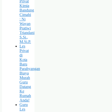
Privat
Kimia
Bandung
Cimahi
: Ni
Wayan
Pratiwi
Triandani
S.Si.,
M.Si.P.
Les
Privat
di
Kota
Baru
Parahyangan
Biaya
Murah
Guru
Datang
Ke
Rumah
Anda!
Guru
Les