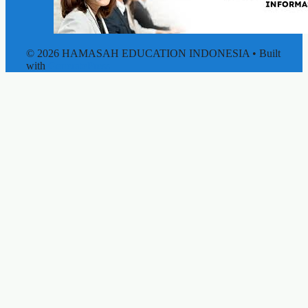
© 2026 HAMASAH EDUCATION INDONESIA
• Built
with
GeneratePress