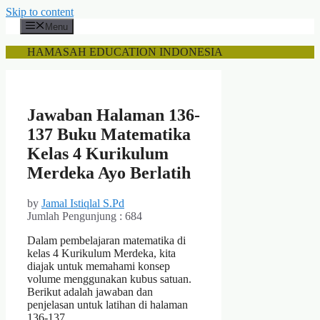
Skip to content
Menu
HAMASAH EDUCATION INDONESIA
Jawaban Halaman 136-
137 Buku Matematika
Kelas 4 Kurikulum
Merdeka Ayo Berlatih
by
Jamal Istiqlal S.Pd
Jumlah Pengunjung :
684
Dalam pembelajaran matematika di
kelas 4 Kurikulum Merdeka, kita
diajak untuk memahami konsep
volume menggunakan kubus satuan.
Berikut adalah jawaban dan
penjelasan untuk latihan di halaman
136-137.