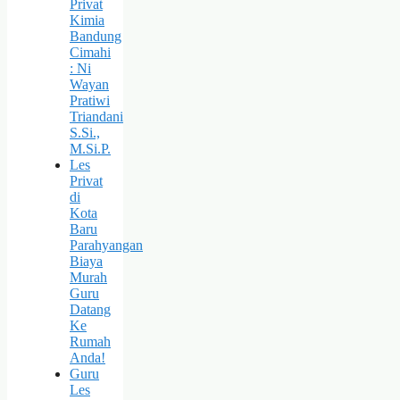
Privat
Kimia
Bandung
Cimahi
: Ni
Wayan
Pratiwi
Triandani
S.Si.,
M.Si.P.
Les
Privat
di
Kota
Baru
Parahyangan
Biaya
Murah
Guru
Datang
Ke
Rumah
Anda!
Guru
Les