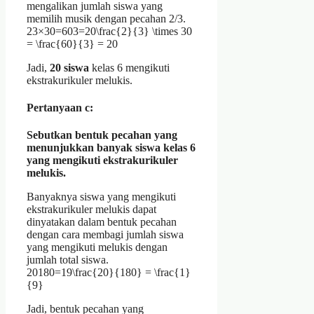
mengalikan jumlah siswa yang
memilih musik dengan pecahan 2/3.
23×30=603=20\frac{2}{3} \times 30
= \frac{60}{3} = 20
Jadi,
20 siswa
kelas 6 mengikuti
ekstrakurikuler melukis.
Pertanyaan c:
Sebutkan bentuk pecahan yang
menunjukkan banyak siswa kelas 6
yang mengikuti ekstrakurikuler
melukis.
Banyaknya siswa yang mengikuti
ekstrakurikuler melukis dapat
dinyatakan dalam bentuk pecahan
dengan cara membagi jumlah siswa
yang mengikuti melukis dengan
jumlah total siswa.
20180=19\frac{20}{180} = \frac{1}
{9}
Jadi, bentuk pecahan yang