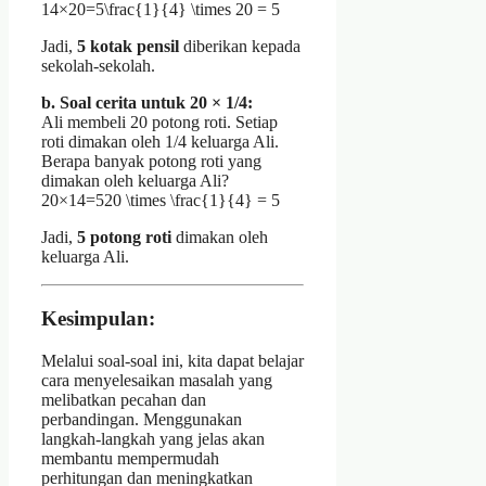
14×20=5\frac{1}{4} \times 20 = 5
Jadi,
5 kotak pensil
diberikan kepada
sekolah-sekolah.
b. Soal cerita untuk 20 × 1/4:
Ali membeli 20 potong roti. Setiap
roti dimakan oleh 1/4 keluarga Ali.
Berapa banyak potong roti yang
dimakan oleh keluarga Ali?
20×14=520 \times \frac{1}{4} = 5
Jadi,
5 potong roti
dimakan oleh
keluarga Ali.
Kesimpulan:
Melalui soal-soal ini, kita dapat belajar
cara menyelesaikan masalah yang
melibatkan pecahan dan
perbandingan. Menggunakan
langkah-langkah yang jelas akan
membantu mempermudah
perhitungan dan meningkatkan