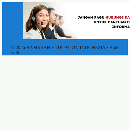
© 2026 HAMASAH EDUCATION INDONESIA
• Built
with
GeneratePress