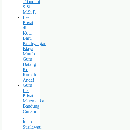
Triandani
S.Si.,
M.Si.P.
Les
Privat
di
Kota
Baru
Parahyangan
Biaya
Murah
Guru
Datang
Ke
Rumah
Anda!
Guru
Les
Privat
Matematika
Bandung
Cimahi
:
Intan
Susilawati