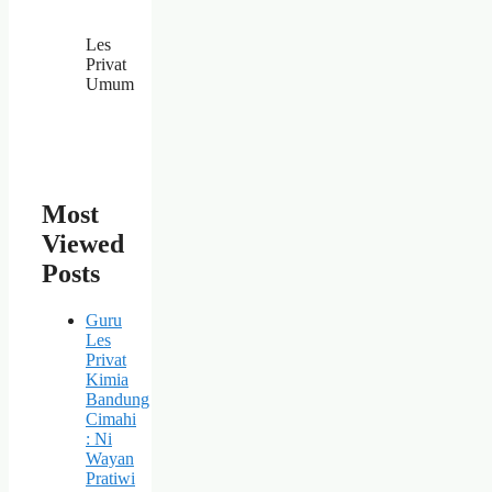
Les
Privat
Umum
Most
Viewed
Posts
Guru
Les
Privat
Kimia
Bandung
Cimahi
: Ni
Wayan
Pratiwi