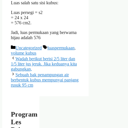
Luas salah satu sisi kubus:
Luas persegi = s2
= 24 x 24
= 576 cm2.
Jadi, luas permukaan yang berwarna
hijau adalah 576
Categories
Tags
Uncategorized
luaspermukaan
,
volume kubus
Wadah berikut berisi 2/5 liter dan
1/5 liter jus jeruk. Jika keduanya kita
gabungkan,
Sebuah bak penampungan air
berbentuk kubus mempunyai panjang
rusuk 95 cm
Program
Les