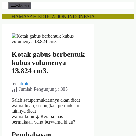
Skip
Menu
to
content
HAMASAH EDUCATION INDONESIA
Kotak gabus berbentuk
kubus volumenya
13.824 cm3.
by
admin
Jumlah Pengunjung :
385
Salah satupermukaannya akan dicat
warna hijau, sedangkan permukaan
lainnya dicat
warna kuning. Berapa luas
permukaan yang berwarna hijau?
Pembahasan