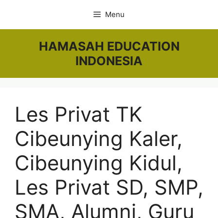
Skip
Menu
to
content
HAMASAH EDUCATION
INDONESIA
Les Privat TK
Cibeunying Kaler,
Cibeunying Kidul,
Les Privat SD, SMP,
SMA, Alumni, Guru