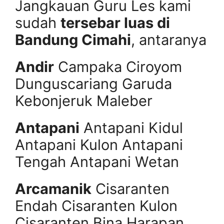
Jangkauan Guru Les kami
sudah
tersebar luas di
Bandung Cimahi
, antaranya
Andir
Campaka Ciroyom
Dunguscariang Garuda
Kebonjeruk Maleber
Antapani
Antapani Kidul
Antapani Kulon Antapani
Tengah Antapani Wetan
Arcamanik
Cisaranten
Endah Cisaranten Kulon
Cisaranten Bina Harapan