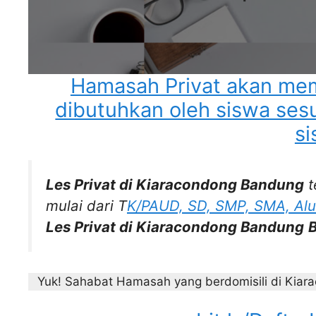
Hamasah Privat akan me
dibutuhkan oleh siswa ses
si
Les Privat di Kiaracondong Bandung
t
mulai dari T
K/PAUD, SD, SMP, SMA, Al
Les Privat di Kiaracondong Bandung
B
Yuk! Sahabat Hamasah yang berdomisili di Kia