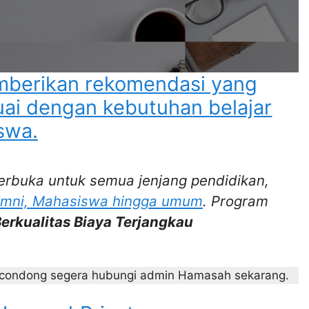
mberikan rekomendasi yang
uai dengan kebutuhan belajar
swa.
erbuka untuk semua jenjang pendidikan,
umni, Mahasiswa hingga umum
. Program
erkualitas Biaya Terjangkau
racondong segera hubungi admin Hamasah sekarang.