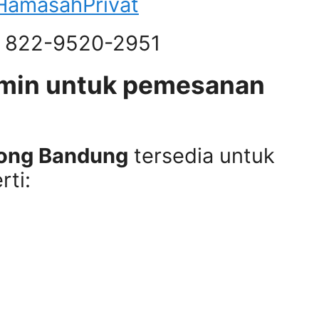
rHamasahPrivat
2 822-9520-2951
dmin untuk pemesanan
dong Bandung
tersedia untuk
rti: