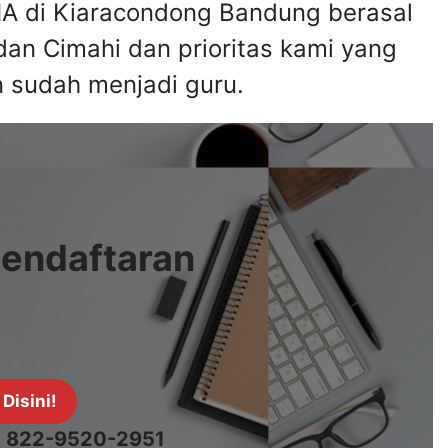
MA di Kiaracondong Bandung berasal
dan Cimahi dan prioritas kami yang
n sudah menjadi guru.
Pendaftaran
 Disini!
62 822-9520-2951