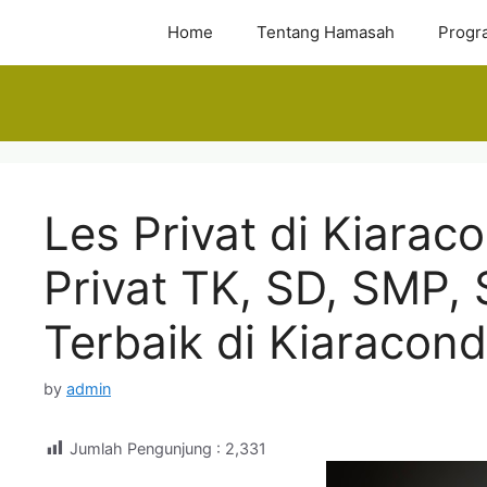
Skip
Home
Tentang Hamasah
Progr
to
content
Les Privat di Kiara
Privat TK, SD, SMP,
Terbaik di Kiaraco
by
admin
Jumlah Pengunjung :
2,331