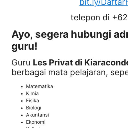
bit.ly/Dafta
telepon di +6
Ayo, segera hubungi a
guru!
Guru
Les Privat di Kiaracon
berbagai mata pelajaran, sepe
Matematika
Kimia
Fisika
Biologi
Akuntansi
Ekonomi