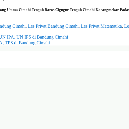
elong Utama Cimahi Tengah Baros Cigugur Tengah Cimahi Karangmekar Pada
andung Cimahi
,
Les Privat Bandung Cimahi
,
Les Privat Matematika
,
Le
 UN IPA, UN IPS di Bandung Cimahi
PA, TPS di Bandung Cimahi