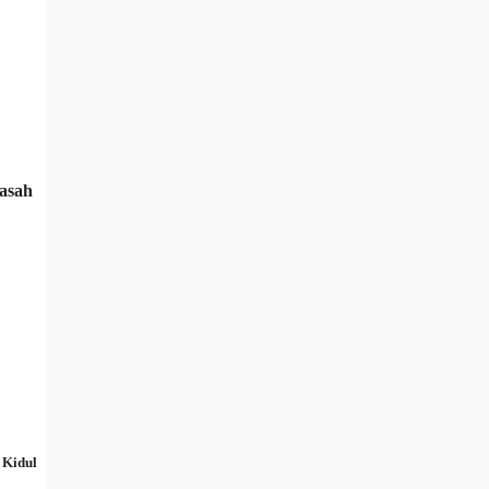
masah
 Kidul