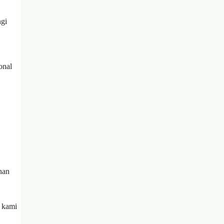
ngi
onal
han
n kami