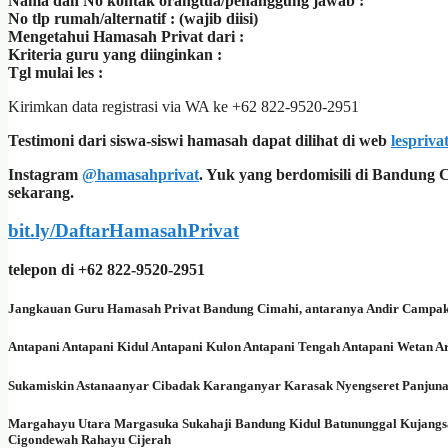
Nama dan No kontak orangtua/penanggung jawab :
No tlp rumah/alternatif : (wajib diisi)
Mengetahui Hamasah Privat dari :
Kriteria guru yang diinginkan :
Tgl mulai les :
Kirimkan data registrasi via WA ke +62 822-9520-2951
Testimoni dari siswa-siswi hamasah dapat dilihat di web
lespriv
Instagram
@hamasahprivat
. Yuk yang berdomisili di Bandung
sekarang.
bit.ly/DaftarHamasahPrivat
telepon di +62 822-9520-2951
Jangkauan Guru Hamasah Privat Bandung Cimahi, antaranya Andir Campa
Antapani Antapani Kidul Antapani Kulon Antapani Tengah Antapani Wetan A
Sukamiskin Astanaanyar Cibadak Karanganyar Karasak Nyengseret Panjun
Margahayu Utara Margasuka Sukahaji Bandung Kidul Batununggal Kujangs
Cigondewah Rahayu Cijerah