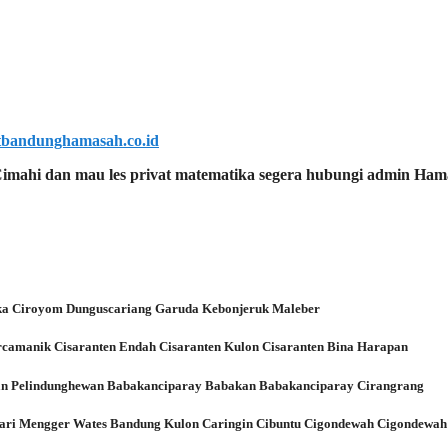
atbandunghamasah.co.id
 Cimahi dan mau les privat matematika segera hubungi admin Ha
ka Ciroyom Dunguscariang Garuda Kebonjeruk Maleber
rcamanik Cisaranten Endah Cisaranten Kulon Cisaranten Bina Harapan
an Pelindunghewan Babakanciparay Babakan Babakanciparay Cirangrang
ari Mengger Wates Bandung Kulon Caringin Cibuntu Cigondewah Cigondewah