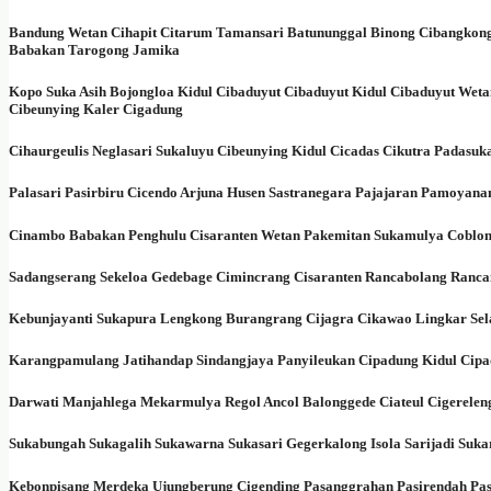
Bandung Wetan Cihapit Citarum Tamansari Batununggal Binong Cibangkon
Babakan Tarogong Jamika
Kopo Suka Asih Bojongloa Kidul Cibaduyut Cibaduyut Kidul Cibaduyut Weta
Cibeunying Kaler Cigadung
Cihaurgeulis Neglasari Sukaluyu Cibeunying Kidul Cicadas Cikutra Padasu
Palasari Pasirbiru Cicendo Arjuna Husen Sastranegara Pajajaran Pamoyan
Cinambo Babakan Penghulu Cisaranten Wetan Pakemitan Sukamulya Coblong
Sadangserang Sekeloa Gedebage Cimincrang Cisaranten Rancabolang Ran
Kebunjayanti Sukapura Lengkong Burangrang Cijagra Cikawao Lingkar Sel
Karangpamulang Jatihandap Sindangjaya Panyileukan Cipadung Kidul Cip
Darwati Manjahlega Mekarmulya Regol Ancol Balonggede Ciateul Cigereleng 
Sukabungah Sukagalih Sukawarna Sukasari Gegerkalong Isola Sarijadi Su
Kebonpisang Merdeka Ujungberung Cigending Pasanggrahan Pasirendah Pasi