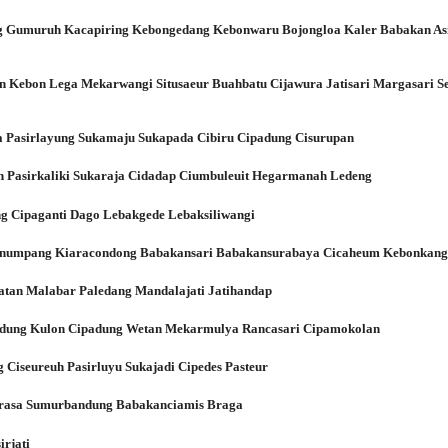
g Gumuruh Kacapiring Kebongedang Kebonwaru Bojongloa Kaler Babakan As
n Kebon Lega Mekarwangi Situsaeur Buahbatu Cijawura Jatisari Margasari Se
ka Pasirlayung Sukamaju Sukapada Cibiru Cipadung Cisurupan
an Pasirkaliki Sukaraja Cidadap Ciumbuleuit Hegarmanah Ledeng
 Cipaganti Dago Lebakgede Lebaksiliwangi
canumpang Kiaracondong Babakansari Babakansurabaya Cicaheum Kebonkan
atan Malabar Paledang Mandalajati Jatihandap
adung Kulon Cipadung Wetan Mekarmulya Rancasari Cipamokolan
Ciseureuh Pasirluyu Sukajadi Cipedes Pasteur
karasa Sumurbandung Babakanciamis Braga
rjati