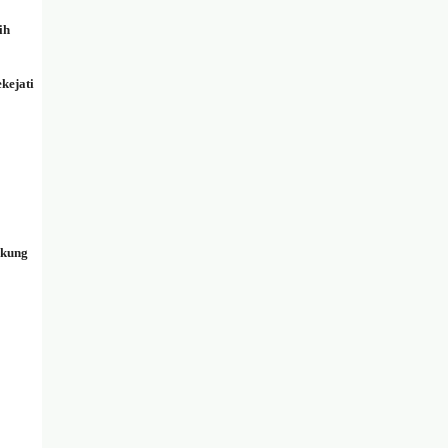
ih
kejati
gkung