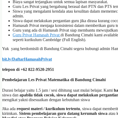
Biaya sangat terjangkau untuk semua lapisan masyarakat.
Guru Les Privat yang bergabung berasal dari PTN dan PTS te
Siswa yang mengalami kendala atau kesulitan dalam mememecah
admin.
Siswa dapat melakukan pergantian guru jika dirasa kurang co
Hamasah Privat menjaga konsistensi dalam memberikan guru t
Guru yang ada di Hamasah Privat siap membantu mewujudkan ha
Guru Privat Hamasah Privat
di Bandung Cimahi kami availabl
seperti kurikulum Cambridge (Full English).
Yuk yang berdomisili di Bandung Cimahi segera hubungi admin Ham
bit.ly/DaftarHamasahPrivat
telepon di +62 822-9520-2951
Pembelajaran Les Privat Matematika di Bandung Cimahi
Durasi belajar yaitu 1.5 jam / sesi dihitung saat mulai belajar. Kami
ha
siswa dan
apabila tidak cocok, siswa dapat melakukan pergantia
mengikat yakni disesuaikan dengan kebutuhan siswa
Jika ada
request materi / kurikulum tertentu
, siswa dapat memberi
kirimkan.
Sistem pembelajaran guru datang kerumah siswa
atau k