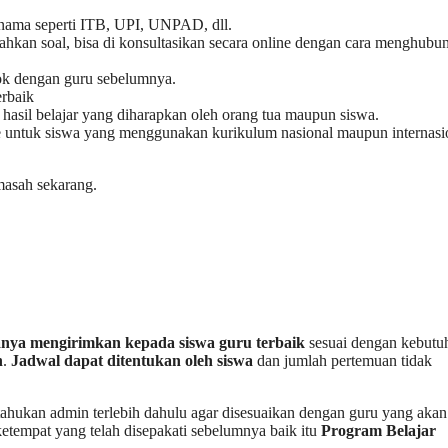
rnama seperti ITB, UPI, UNPAD, dll.
kan soal, bisa di konsultasikan secara online dengan cara menghubu
cok dengan guru sebelumnya.
erbaik
sil belajar yang diharapkan oleh orang tua maupun siswa.
e untuk siswa yang menggunakan kurikulum nasional maupun internasi
asah sekarang.
nya mengirimkan kepada siswa guru terbaik
sesuai dengan kebutu
n
.
Jadwal dapat ditentukan oleh siswa
dan jumlah pertemuan tidak
tahukan admin terlebih dahulu agar disesuaikan dengan guru yang aka
etempat yang telah disepakati sebelumnya baik itu
Program Belajar