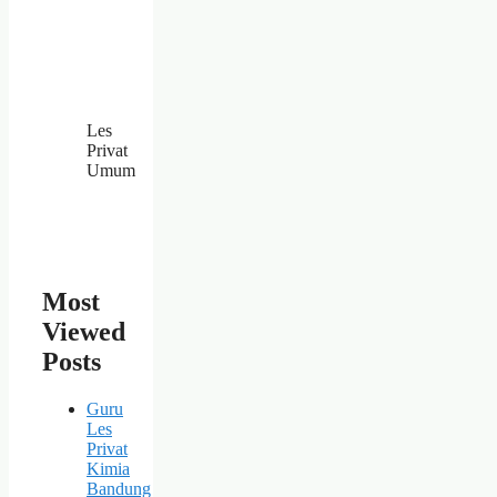
Les
Privat
Umum
Most
Viewed
Posts
Guru
Les
Privat
Kimia
Bandung