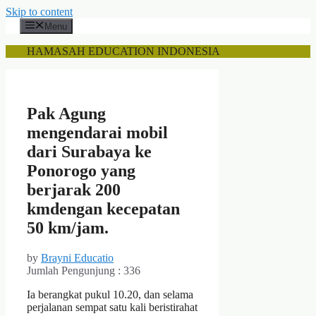
Skip to content
Menu
HAMASAH EDUCATION INDONESIA
Pak Agung
mengendarai mobil
dari Surabaya ke
Ponorogo yang
berjarak 200
kmdengan kecepatan
50 km/jam.
by
Brayni Educatio
Jumlah Pengunjung :
336
Ia berangkat pukul 10.20, dan selama
perjalanan sempat satu kali beristirahat