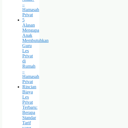
–
Hamasah
Privat
5
Alasan
Mengapa
Anak
Membutuhkan
Guru
Les
Privat
di
Rumah
–
Hamasah
Privat
Rincian
Biaya
Les
Privat
Terbaru:
Berapa
Standar
Tarif
yang