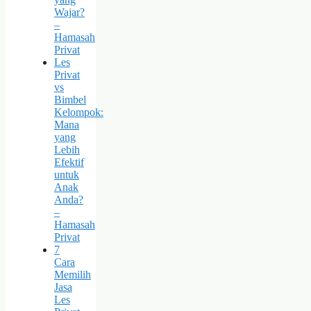
Wajar?
–
Hamasah
Privat
Les
Privat
vs
Bimbel
Kelompok:
Mana
yang
Lebih
Efektif
untuk
Anak
Anda?
–
Hamasah
Privat
7
Cara
Memilih
Jasa
Les