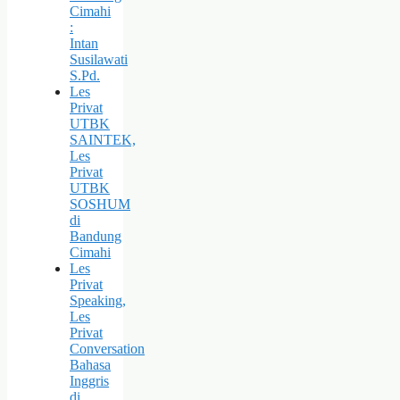
Cimahi
:
Intan
Susilawati
S.Pd.
Les
Privat
UTBK
SAINTEK,
Les
Privat
UTBK
SOSHUM
di
Bandung
Cimahi
Les
Privat
Speaking,
Les
Privat
Conversation
Bahasa
Inggris
di