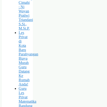
Cimahi
: Ni
Wayan
Pratiwi
Triandani
S.Si.,
M.Si.P.
Les
Privat
di
Kota
Baru
Parahyangan
Biaya
Murah
Guru
Datang
Ke
Rumah
Anda!
Guru
Les
Privat
Matematika
Bandung