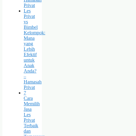
Privat
Les
Privat
vs
Bimbel
Kelompok:
Mana
yang
Lebih
Efektif
untuk
Anak
Anda?
–
Hamasah
Privat
7
Cara
Memilih
Jasa
Les
Privat
Terbaik
dan