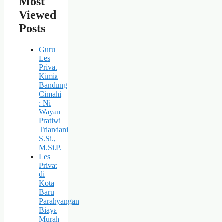
Most
Viewed
Posts
Guru
Les
Privat
Kimia
Bandung
Cimahi
: Ni
Wayan
Pratiwi
Triandani
S.Si.,
M.Si.P.
Les
Privat
di
Kota
Baru
Parahyangan
Biaya
Murah