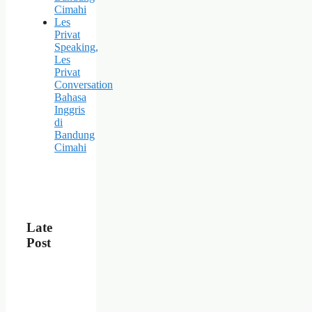
Cimahi
Les
Privat
Speaking,
Les
Privat
Conversation
Bahasa
Inggris
di
Bandung
Cimahi
Late
Post