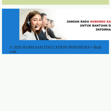
© 2026 HAMASAH EDUCATION INDONESIA
• Built
with
GeneratePress