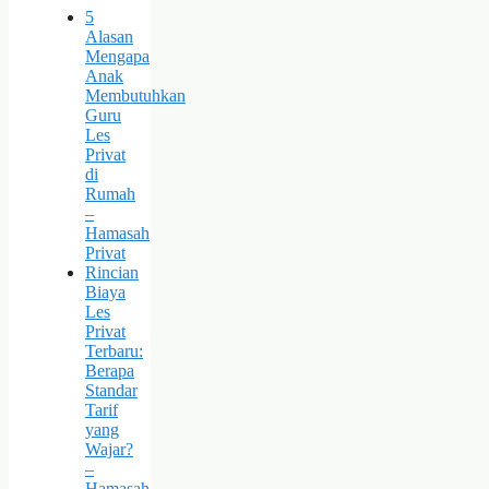
5
Alasan
Mengapa
Anak
Membutuhkan
Guru
Les
Privat
di
Rumah
–
Hamasah
Privat
Rincian
Biaya
Les
Privat
Terbaru:
Berapa
Standar
Tarif
yang
Wajar?
–
Hamasah