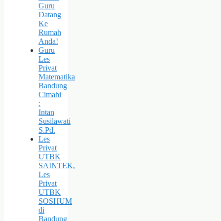
Guru
Datang
Ke
Rumah
Anda!
Guru
Les
Privat
Matematika
Bandung
Cimahi
:
Intan
Susilawati
S.Pd.
Les
Privat
UTBK
SAINTEK,
Les
Privat
UTBK
SOSHUM
di
Bandung