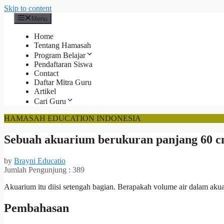
Skip to content
Menu
Home
Tentang Hamasah
Program Belajar
Pendaftaran Siswa
Contact
Daftar Mitra Guru
Artikel
Cari Guru
HAMASAH EDUCATION INDONESIA
Sebuah akuarium berukuran panjang 60 cm,
by
Brayni Educatio
Jumlah Pengunjung :
389
Akuarium itu diisi setengah bagian. Berapakah volume air dalam akua
Pembahasan