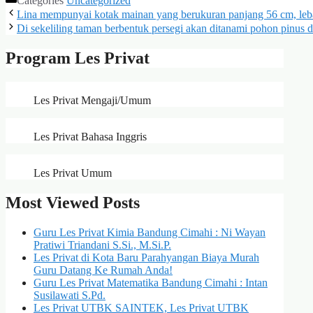
Categories
Uncategorized
Lina mempunyai kotak mainan yang berukuran panjang 56 cm, leba
Di sekeliling taman berbentuk persegi akan ditanami pohon pinus 
Program Les Privat
Les Privat Mengaji/Umum
Les Privat Bahasa Inggris
Les Privat Umum
Most Viewed Posts
Guru Les Privat Kimia Bandung Cimahi : Ni Wayan
Pratiwi Triandani S.Si., M.Si.P.
Les Privat di Kota Baru Parahyangan Biaya Murah
Guru Datang Ke Rumah Anda!
Guru Les Privat Matematika Bandung Cimahi : Intan
Susilawati S.Pd.
Les Privat UTBK SAINTEK, Les Privat UTBK