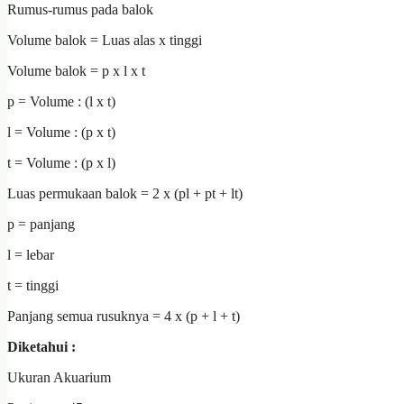
Rumus-rumus pada balok
Volume balok = Luas alas x tinggi
Volume balok = p x l x t
p = Volume : (l x t)
l = Volume : (p x t)
t = Volume : (p x l)
Luas permukaan balok = 2 x (pl + pt + lt)
p = panjang
l = lebar
t = tinggi
Panjang semua rusuknya = 4 x (p + l + t)
Diketahui :
Ukuran Akuarium