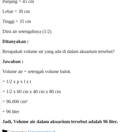
Panjang = 45 cm
Lebar = 30 cm
Tinggi = 35 cm
Diisi air setengahnya (1/2)
Ditanyakan :
Berapakah volume air yang ada di dalam akuarium tersebut?
Jawaban :
Volume air = setengah volume balok
= 1/2 x p x l x t
= 1/2 x 60 cm x 40 cm x 80 cm
= 96.000 cm³
= 96 liter
Jadi, Volume air dalam akuarium tersebut adalah 96 liter.