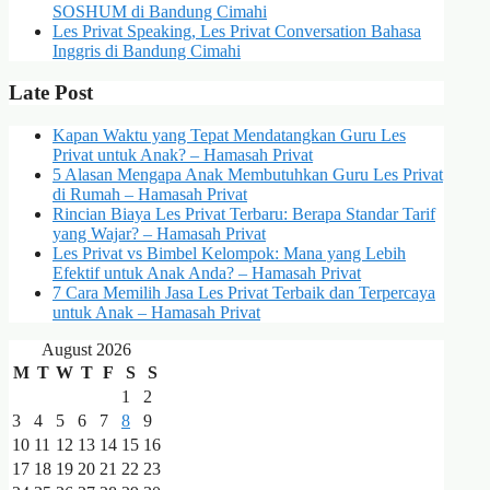
SOSHUM di Bandung Cimahi
Les Privat Speaking, Les Privat Conversation Bahasa
Inggris di Bandung Cimahi
Late Post
Kapan Waktu yang Tepat Mendatangkan Guru Les
Privat untuk Anak? – Hamasah Privat
5 Alasan Mengapa Anak Membutuhkan Guru Les Privat
di Rumah – Hamasah Privat
Rincian Biaya Les Privat Terbaru: Berapa Standar Tarif
yang Wajar? – Hamasah Privat
Les Privat vs Bimbel Kelompok: Mana yang Lebih
Efektif untuk Anak Anda? – Hamasah Privat
7 Cara Memilih Jasa Les Privat Terbaik dan Terpercaya
untuk Anak – Hamasah Privat
August 2026
M
T
W
T
F
S
S
1
2
3
4
5
6
7
8
9
10
11
12
13
14
15
16
17
18
19
20
21
22
23