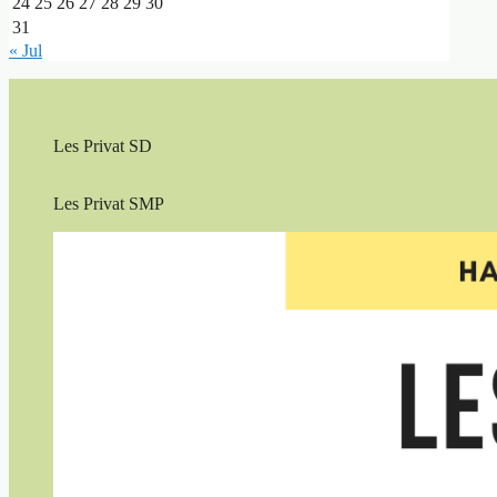
24
25
26
27
28
29
30
31
« Jul
Les Privat SD
Les Privat SMP