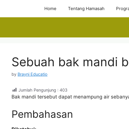
Skip
Home
Tentang Hamasah
Progr
to
content
Sebuah bak mandi b
by
Brayni Educatio
Jumlah Pengunjung :
403
Bak mandi tersebut dapat menampung air sebanyak
Pembahasan