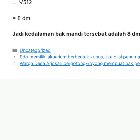
= ³√512
= 8 dm
Jadi kedalaman bak mandi tersebut adalah 8 dm
Categories
Uncategorized
Edo memiliki akuarium berbentuk kubus, jika diisi penuh ai
Warga Desa Arjosari bergotong-royong membuat bak pe