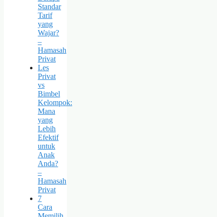
Standar
Tarif
yang
Wajar?
–
Hamasah
Privat
Les
Privat
vs
Bimbel
Kelompok:
Mana
yang
Lebih
Efektif
untuk
Anak
Anda?
–
Hamasah
Privat
7
Cara
Memilih