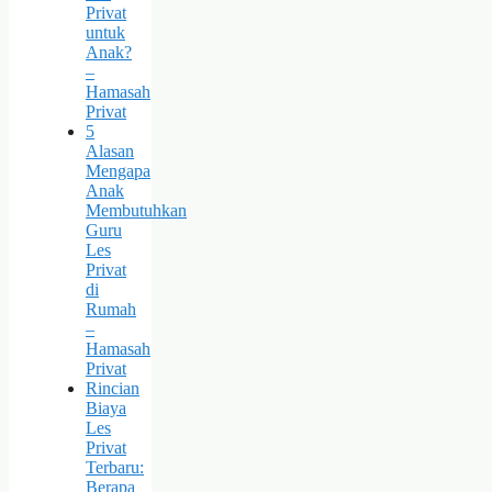
Privat
untuk
Anak?
–
Hamasah
Privat
5
Alasan
Mengapa
Anak
Membutuhkan
Guru
Les
Privat
di
Rumah
–
Hamasah
Privat
Rincian
Biaya
Les
Privat
Terbaru:
Berapa