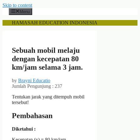
Skip to content
Menu
HAMASAH EDUCATION INDONESIA
Sebuah mobil melaju
dengan kecepatan 80
km/jam selama 3 jam.
by
Brayni Educatio
Jumlah Pengunjung :
237
Tentukan jarak yang ditempuh mobil
tersebut!
Pembahasan
Diketahui :
Kecepatan (v) = 80 km/jam