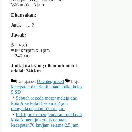
Waktu (t) = 3 jam
Ditanyakan:
Jarak = … ?
Jawab:
S = v x t
= 80 km/jam x 3 jam
= 240 km
Jadi, jarak yang ditempuh mobil
adalah 240 km.
Categories
Uncategorized
Tags
kecepatan dan debit
,
matematika kelas
5 SD
Sebuah sepeda motor melaju dari
kota A ke kota B selama 2 jam
dengankecepatan 55 km/jam.
Pak Qomar mengendarai mobil dari
kota A menuju kota B dengan
kecepatan70 km/jam selama 2,5 jam.