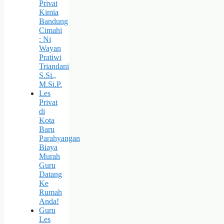
Privat
Kimia
Bandung
Cimahi
: Ni
Wayan
Pratiwi
Triandani
S.Si.,
M.Si.P.
Les
Privat
di
Kota
Baru
Parahyangan
Biaya
Murah
Guru
Datang
Ke
Rumah
Anda!
Guru
Les