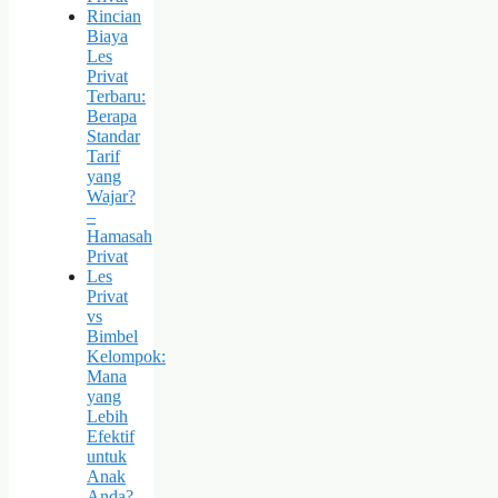
Rincian
Biaya
Les
Privat
Terbaru:
Berapa
Standar
Tarif
yang
Wajar?
–
Hamasah
Privat
Les
Privat
vs
Bimbel
Kelompok:
Mana
yang
Lebih
Efektif
untuk
Anak
Anda?