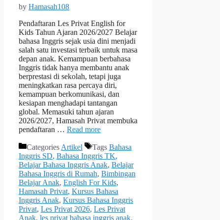
by
Hamasah108
Pendaftaran Les Privat English for
Kids Tahun Ajaran 2026/2027 Belajar
bahasa Inggris sejak usia dini menjadi
salah satu investasi terbaik untuk masa
depan anak. Kemampuan berbahasa
Inggris tidak hanya membantu anak
berprestasi di sekolah, tetapi juga
meningkatkan rasa percaya diri,
kemampuan berkomunikasi, dan
kesiapan menghadapi tantangan
global. Memasuki tahun ajaran
2026/2027, Hamasah Privat membuka
pendaftaran …
Read more
Categories
Artikel
Tags
Bahasa
Inggris SD
,
Bahasa Inggris TK
,
Belajar Bahasa Inggris Anak
,
Belajar
Bahasa Inggris di Rumah
,
Bimbingan
Belajar Anak
,
English For Kids
,
Hamasah Privat
,
Kursus Bahasa
Inggris Anak
,
Kursus Bahasa Inggris
Privat
,
Les Privat 2026
,
Les Privat
Anak
,
les privat bahasa inggris anak
,