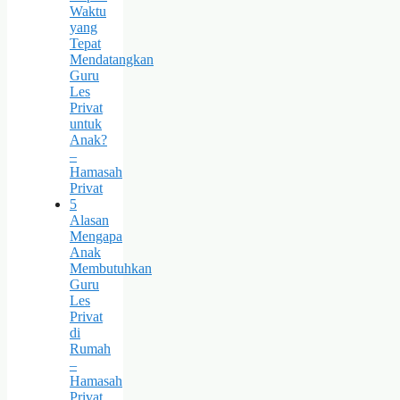
Waktu
yang
Tepat
Mendatangkan
Guru
Les
Privat
untuk
Anak?
–
Hamasah
Privat
5
Alasan
Mengapa
Anak
Membutuhkan
Guru
Les
Privat
di
Rumah
–
Hamasah
Privat