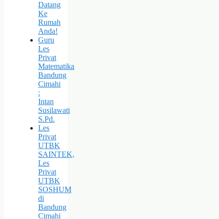
Datang
Ke
Rumah
Anda!
Guru
Les
Privat
Matematika
Bandung
Cimahi
:
Intan
Susilawati
S.Pd.
Les
Privat
UTBK
SAINTEK,
Les
Privat
UTBK
SOSHUM
di
Bandung
Cimahi