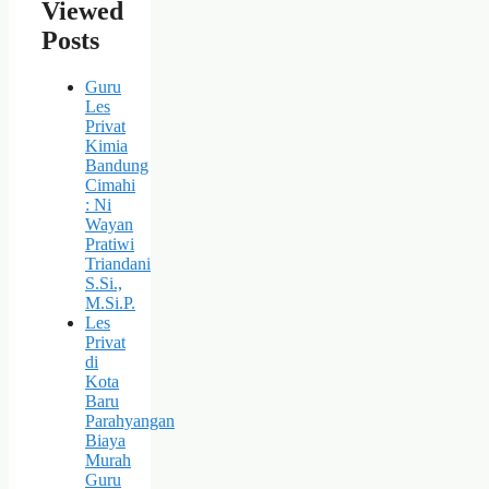
Viewed
Posts
Guru
Les
Privat
Kimia
Bandung
Cimahi
: Ni
Wayan
Pratiwi
Triandani
S.Si.,
M.Si.P.
Les
Privat
di
Kota
Baru
Parahyangan
Biaya
Murah
Guru