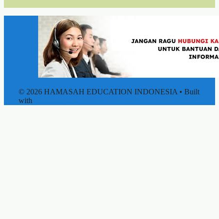
© 2026 HAMASAH EDUCATION INDONESIA
• Built
with
GeneratePress