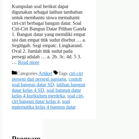
Kumpulan soal berikut dapat
digunakan sebagai latihan tambahan
untuk membantu siswa memahami
ciri-ciri berbagai bangun datar. Soal
Ciri-Ciri Bangun Datar Pilihan Ganda
1. Bangun datar yang memiliki empat
sisi dan empat titik sudut disebut … a.
Segitigab. Segi empatc. Lingkarand.
Oval 2. Jumlah titik sudut pada
persegi adalah … a. 2b. 3c. 4d. 5 3.
…
Read more
Categories
Artikel
Tags
ciri-ciri
persegi dan persegi panjang
,
contoh
soal bangun datar SD
,
latihan bangun
datar kelas 4 SD
,
soal bangun datar
kelas 4 kurikulum merdeka
,
soal ciri-
ciri bangun datar kelas 4
,
soal
matematika kelas 4 bangun datar
Program