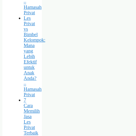
–
Hamasah
Privat
Les
Privat
vs
Bimbel
Kelompok:
Mana
yang
Lebih
Efektif
untuk
Anak
Anda?
–
Hamasah
Privat
7
Cara
Memilih
Jasa
Les
Privat
Terbaik