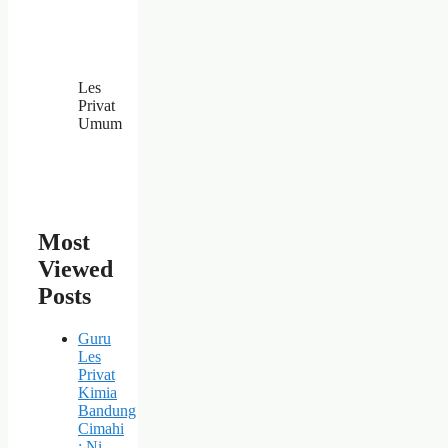
Les
Privat
Umum
Most
Viewed
Posts
Guru
Les
Privat
Kimia
Bandung
Cimahi
: Ni