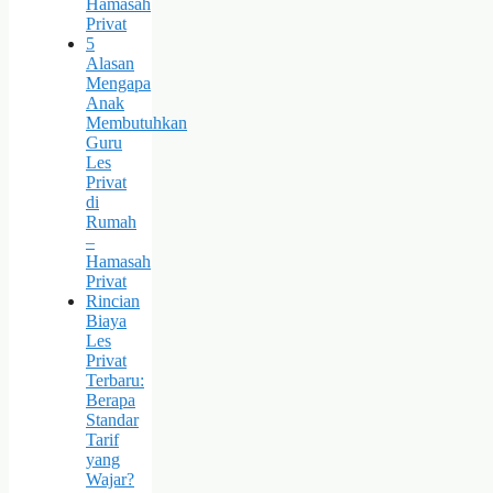
Hamasah
Privat
5
Alasan
Mengapa
Anak
Membutuhkan
Guru
Les
Privat
di
Rumah
–
Hamasah
Privat
Rincian
Biaya
Les
Privat
Terbaru:
Berapa
Standar
Tarif
yang
Wajar?