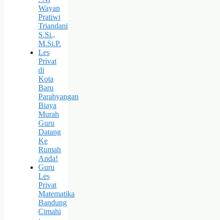
Wayan
Pratiwi
Triandani
S.Si.,
M.Si.P.
Les
Privat
di
Kota
Baru
Parahyangan
Biaya
Murah
Guru
Datang
Ke
Rumah
Anda!
Guru
Les
Privat
Matematika
Bandung
Cimahi