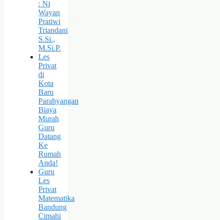
: Ni
Wayan
Pratiwi
Triandani
S.Si.,
M.Si.P.
Les
Privat
di
Kota
Baru
Parahyangan
Biaya
Murah
Guru
Datang
Ke
Rumah
Anda!
Guru
Les
Privat
Matematika
Bandung
Cimahi