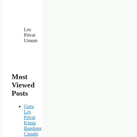
Les
Privat
Umum
Most
Viewed
Posts
Guru
Les
Privat
Kimia
Bandung
Cimahi