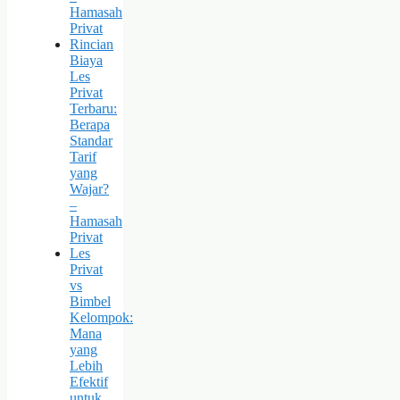
Hamasah
Privat
Rincian
Biaya
Les
Privat
Terbaru:
Berapa
Standar
Tarif
yang
Wajar?
–
Hamasah
Privat
Les
Privat
vs
Bimbel
Kelompok:
Mana
yang
Lebih
Efektif
untuk