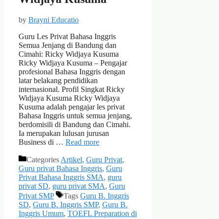
by
Brayni Educatio
Guru Les Privat Bahasa Inggris
Semua Jenjang di Bandung dan
Cimahi: Ricky Widjaya Kusuma
Ricky Widjaya Kusuma – Pengajar
profesional Bahasa Inggris dengan
latar belakang pendidikan
internasional. Profil Singkat Ricky
Widjaya Kusuma Ricky Widjaya
Kusuma adalah pengajar les privat
Bahasa Inggris untuk semua jenjang,
berdomisili di Bandung dan Cimahi.
Ia merupakan lulusan jurusan
Business di …
Read more
Categories
Artikel
,
Guru Privat
,
Guru privat Bahasa Inggris
,
Guru
Privat Bahasa Inggris SMA
,
guru
privat SD
,
guru privat SMA
,
Guru
Privat SMP
Tags
Guru B. Inggris
SD
,
Guru B. Inggris SMP
,
Guru B.
Inggris Umum
,
TOEFL Preparation di