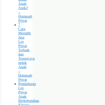
Anak
Anda?
–
Hamasah
Privat
7
Cara
Memilih
Jasa
Les
Privat
Terbaik
dan
Terpercaya
untuk
Anak
–
Hamasah
Privat
Pendaftaran
Les
Privat
Anak
Berkebutuhan
Khusus