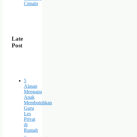
Cimahi
Late
Post
5
Alasan
Mengapa
Anak
Membutuhkan
Guru
Les
Privat
di
Rumah
–