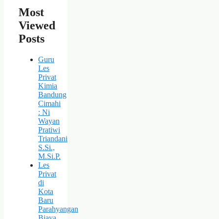
Most
Viewed
Posts
Guru
Les
Privat
Kimia
Bandung
Cimahi
: Ni
Wayan
Pratiwi
Triandani
S.Si.,
M.Si.P.
Les
Privat
di
Kota
Baru
Parahyangan
Biaya