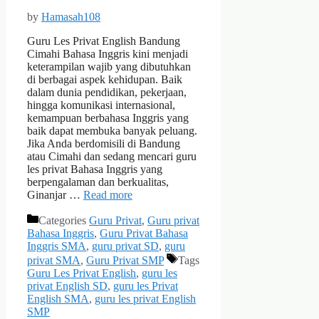
by
Hamasah108
Guru Les Privat English Bandung
Cimahi Bahasa Inggris kini menjadi
keterampilan wajib yang dibutuhkan
di berbagai aspek kehidupan. Baik
dalam dunia pendidikan, pekerjaan,
hingga komunikasi internasional,
kemampuan berbahasa Inggris yang
baik dapat membuka banyak peluang.
Jika Anda berdomisili di Bandung
atau Cimahi dan sedang mencari guru
les privat Bahasa Inggris yang
berpengalaman dan berkualitas,
Ginanjar …
Read more
Categories
Guru Privat
,
Guru privat
Bahasa Inggris
,
Guru Privat Bahasa
Inggris SMA
,
guru privat SD
,
guru
privat SMA
,
Guru Privat SMP
Tags
Guru Les Privat English
,
guru les
privat English SD
,
guru les Privat
English SMA
,
guru les privat English
SMP