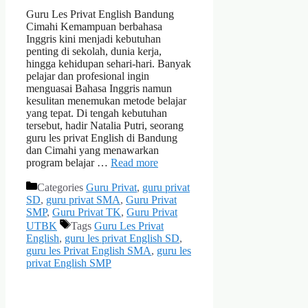
Guru Les Privat English Bandung
Cimahi Kemampuan berbahasa
Inggris kini menjadi kebutuhan
penting di sekolah, dunia kerja,
hingga kehidupan sehari-hari. Banyak
pelajar dan profesional ingin
menguasai Bahasa Inggris namun
kesulitan menemukan metode belajar
yang tepat. Di tengah kebutuhan
tersebut, hadir Natalia Putri, seorang
guru les privat English di Bandung
dan Cimahi yang menawarkan
program belajar …
Read more
Categories
Guru Privat
,
guru privat
SD
,
guru privat SMA
,
Guru Privat
SMP
,
Guru Privat TK
,
Guru Privat
UTBK
Tags
Guru Les Privat
English
,
guru les privat English SD
,
guru les Privat English SMA
,
guru les
privat English SMP