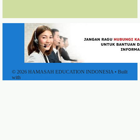
© 2026 HAMASAH EDUCATION INDONESIA
• Built
with
GeneratePress