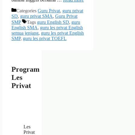
Categories
Guru Privat
,
guru privat
SD
,
guru privat SMA
,
Guru Privat
SMP
Tags
guru English SD
,
guru
English SMA
,
guru les privat English
semua jenjang
,
guru les privat English
SMP
,
guru les privat TOEFL
Program
Les
Privat
Les
Privat