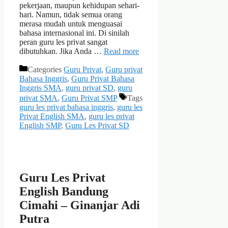
pekerjaan, maupun kehidupan sehari-
hari. Namun, tidak semua orang
merasa mudah untuk menguasai
bahasa internasional ini. Di sinilah
peran guru les privat sangat
dibutuhkan. Jika Anda …
Read more
Categories
Guru Privat
,
Guru privat
Bahasa Inggris
,
Guru Privat Bahasa
Inggris SMA
,
guru privat SD
,
guru
privat SMA
,
Guru Privat SMP
Tags
guru les privat bahasa inggris
,
guru les
Privat English SMA
,
guru les privat
English SMP
,
Guru Les Privat SD
Guru Les Privat
English Bandung
Cimahi – Ginanjar Adi
Putra