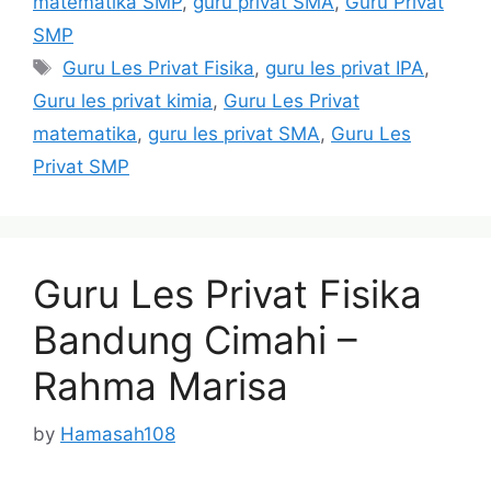
matematika SMP
,
guru privat SMA
,
Guru Privat
SMP
Tags
Guru Les Privat Fisika
,
guru les privat IPA
,
Guru les privat kimia
,
Guru Les Privat
matematika
,
guru les privat SMA
,
Guru Les
Privat SMP
Guru Les Privat Fisika
Bandung Cimahi –
Rahma Marisa
by
Hamasah108