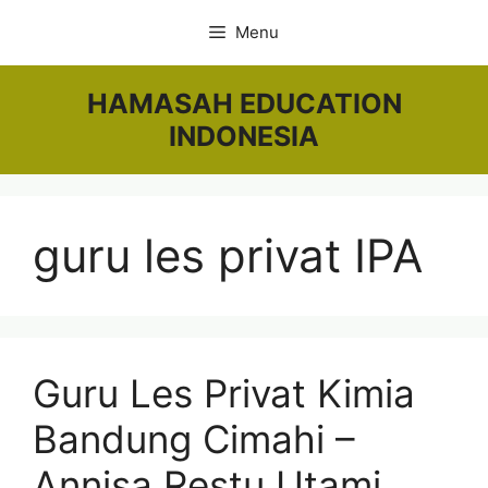
Skip
Menu
to
content
HAMASAH EDUCATION
INDONESIA
guru les privat IPA
Guru Les Privat Kimia
Bandung Cimahi –
Annisa Restu Utami