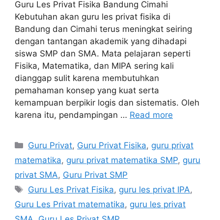
Guru Les Privat Fisika Bandung Cimahi
Kebutuhan akan guru les privat fisika di
Bandung dan Cimahi terus meningkat seiring
dengan tantangan akademik yang dihadapi
siswa SMP dan SMA. Mata pelajaran seperti
Fisika, Matematika, dan MIPA sering kali
dianggap sulit karena membutuhkan
pemahaman konsep yang kuat serta
kemampuan berpikir logis dan sistematis. Oleh
karena itu, pendampingan …
Read more
Categories
Guru Privat
,
Guru Privat Fisika
,
guru privat
matematika
,
guru privat matematika SMP
,
guru
privat SMA
,
Guru Privat SMP
Tags
Guru Les Privat Fisika
,
guru les privat IPA
,
Guru Les Privat matematika
,
guru les privat
SMA
,
Guru Les Privat SMP