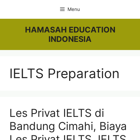
Skip
Menu
to
content
HAMASAH EDUCATION
INDONESIA
IELTS Preparation
Les Privat IELTS di
Bandung Cimahi, Biaya
Les Privat IELTS, IELTS