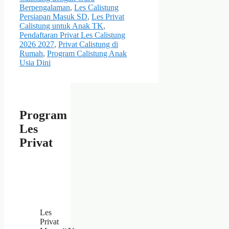
Berpengalaman
,
Les Calistung
Persiapan Masuk SD
,
Les Privat
Calistung untuk Anak TK
,
Pendaftaran Privat Les Calistung
2026 2027
,
Privat Calistung di
Rumah
,
Program Calistung Anak
Usia Dini
Program
Les
Privat
Les
Privat