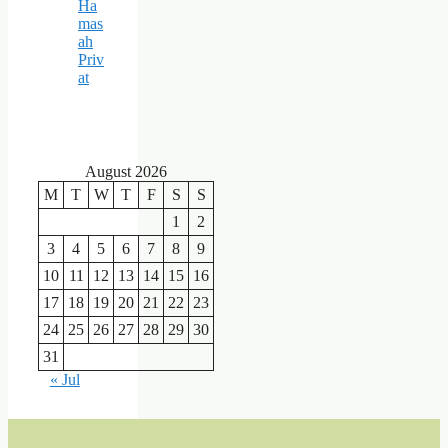
Ha
mas
ah
Priv
at
August 2026
M
T
W
T
F
S
S
1
2
3
4
5
6
7
8
9
10
11
12
13
14
15
16
17
18
19
20
21
22
23
24
25
26
27
28
29
30
31
« Jul