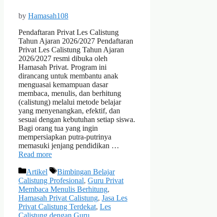
by
Hamasah108
Pendaftaran Privat Les Calistung
Tahun Ajaran 2026/2027 Pendaftaran
Privat Les Calistung Tahun Ajaran
2026/2027 resmi dibuka oleh
Hamasah Privat. Program ini
dirancang untuk membantu anak
menguasai kemampuan dasar
membaca, menulis, dan berhitung
(calistung) melalui metode belajar
yang menyenangkan, efektif, dan
sesuai dengan kebutuhan setiap siswa.
Bagi orang tua yang ingin
mempersiapkan putra-putrinya
memasuki jenjang pendidikan …
Read more
Categories
Tags
Artikel
Bimbingan Belajar
Calistung Profesional
,
Guru Privat
Membaca Menulis Berhitung
,
Hamasah Privat Calistung
,
Jasa Les
Privat Calistung Terdekat
,
Les
Calistung dengan Guru