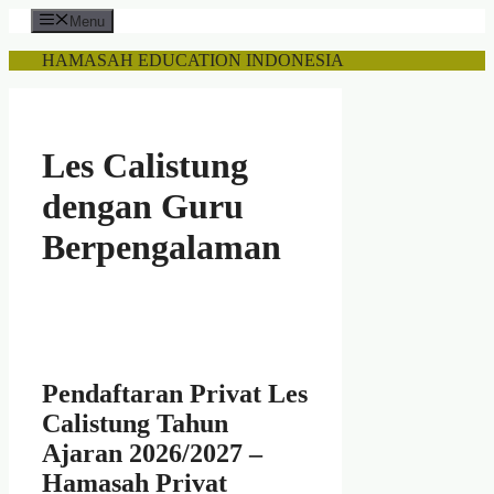
Skip
Menu
to
content
HAMASAH EDUCATION INDONESIA
Les Calistung
dengan Guru
Berpengalaman
Pendaftaran Privat Les
Calistung Tahun
Ajaran 2026/2027 –
Hamasah Privat