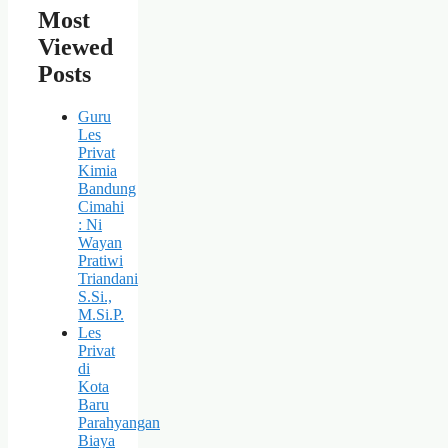
Most
Viewed
Posts
Guru
Les
Privat
Kimia
Bandung
Cimahi
: Ni
Wayan
Pratiwi
Triandani
S.Si.,
M.Si.P.
Les
Privat
di
Kota
Baru
Parahyangan
Biaya