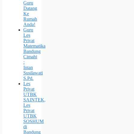
Guru
Datang
Ke
Rumah
Anda!
Guru
Les
Privat
Matematika
Bandung
Cimahi
:
Intan
Susilawati
S.Pd.
Les
Privat
UTBK
SAINTEK,
Les
Privat
UTBK
SOSHUM
di
Bandung