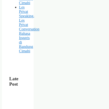
Cimahi
Les
Privat
Speaking,
Les
Privat
Conversation
Bahasa
Inggris
di
Bandung
Cimahi
Late
Post