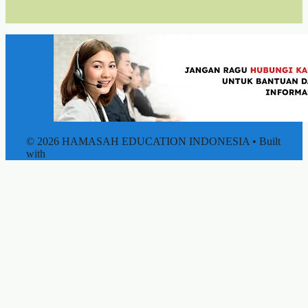
© 2026 HAMASAH EDUCATION INDONESIA
• Built
with
GeneratePress