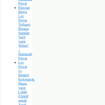
Privat
Rincian
Biaya
Les
Privat
Terbaru:
Berapa
Standar
Tarif
yang
Wajar?
–
Hamasah
Privat
Les
Privat
vs
Bimbel
Kelompok:
Mana
yang
Lebih
Efektif
untuk
Anak