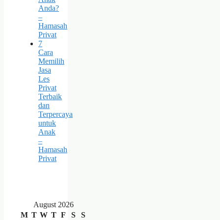
Anda?
–
Hamasah
Privat
7
Cara
Memilih
Jasa
Les
Privat
Terbaik
dan
Terpercaya
untuk
Anak
–
Hamasah
Privat
August 2026
M
T
W
T
F
S
S