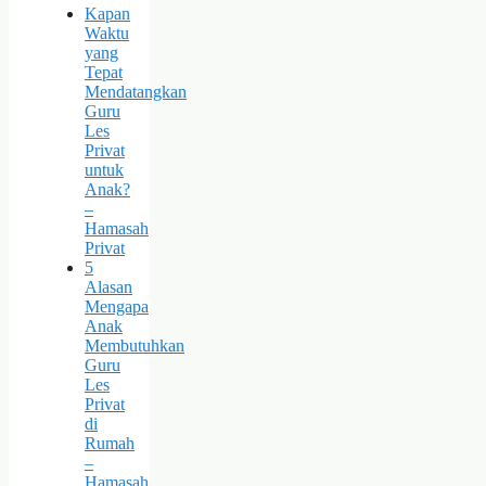
Kapan
Waktu
yang
Tepat
Mendatangkan
Guru
Les
Privat
untuk
Anak?
–
Hamasah
Privat
5
Alasan
Mengapa
Anak
Membutuhkan
Guru
Les
Privat
di
Rumah
–
Hamasah