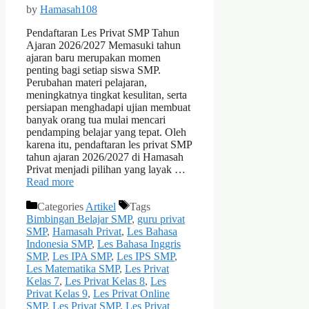
by
Hamasah108
Pendaftaran Les Privat SMP Tahun
Ajaran 2026/2027 Memasuki tahun
ajaran baru merupakan momen
penting bagi setiap siswa SMP.
Perubahan materi pelajaran,
meningkatnya tingkat kesulitan, serta
persiapan menghadapi ujian membuat
banyak orang tua mulai mencari
pendamping belajar yang tepat. Oleh
karena itu, pendaftaran les privat SMP
tahun ajaran 2026/2027 di Hamasah
Privat menjadi pilihan yang layak …
Read more
Categories
Artikel
Tags
Bimbingan Belajar SMP
,
guru privat
SMP
,
Hamasah Privat
,
Les Bahasa
Indonesia SMP
,
Les Bahasa Inggris
SMP
,
Les IPA SMP
,
Les IPS SMP
,
Les Matematika SMP
,
Les Privat
Kelas 7
,
Les Privat Kelas 8
,
Les
Privat Kelas 9
,
Les Privat Online
SMP
,
Les Privat SMP
,
Les Privat