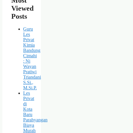
Most
Viewed
Posts
Guru
Les
Privat
Kimia
Bandung
Cimahi
: Ni
Wayan
Pratiwi
Triandani
S.Si.,
M.Si.P.
Les
Privat
di
Kota
Baru
Parahyangan
Biaya
Murah