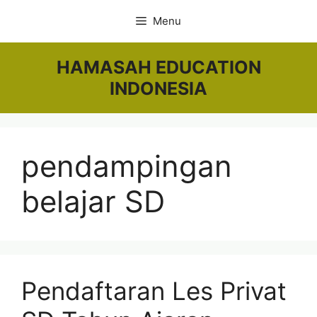
Skip
Menu
to
content
HAMASAH EDUCATION
INDONESIA
pendampingan
belajar SD
Pendaftaran Les Privat