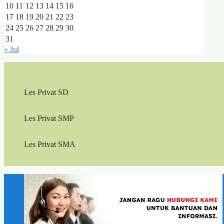
10
11
12
13
14
15
16
17
18
19
20
21
22
23
24
25
26
27
28
29
30
31
« Jul
Les Privat SD
Les Privat SMP
Les Privat SMA