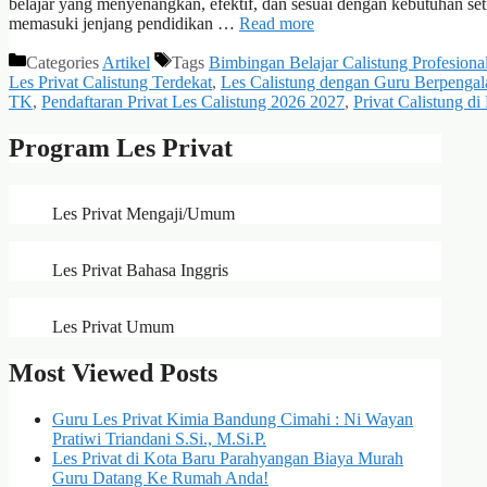
belajar yang menyenangkan, efektif, dan sesuai dengan kebutuhan set
memasuki jenjang pendidikan …
Read more
Categories
Artikel
Tags
Bimbingan Belajar Calistung Profesiona
Les Privat Calistung Terdekat
,
Les Calistung dengan Guru Berpenga
TK
,
Pendaftaran Privat Les Calistung 2026 2027
,
Privat Calistung d
Program Les Privat
Les Privat Mengaji/Umum
Les Privat Bahasa Inggris
Les Privat Umum
Most Viewed Posts
Guru Les Privat Kimia Bandung Cimahi : Ni Wayan
Pratiwi Triandani S.Si., M.Si.P.
Les Privat di Kota Baru Parahyangan Biaya Murah
Guru Datang Ke Rumah Anda!