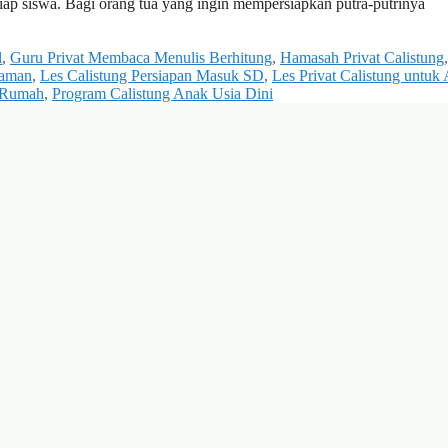
iap siswa. Bagi orang tua yang ingin mempersiapkan putra-putrinya
l
,
Guru Privat Membaca Menulis Berhitung
,
Hamasah Privat Calistung
laman
,
Les Calistung Persiapan Masuk SD
,
Les Privat Calistung untuk
i Rumah
,
Program Calistung Anak Usia Dini