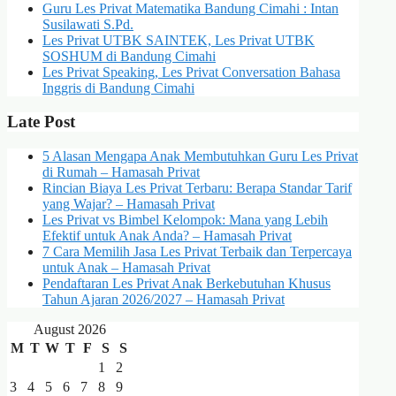
Guru Les Privat Matematika Bandung Cimahi : Intan
Susilawati S.Pd.
Les Privat UTBK SAINTEK, Les Privat UTBK
SOSHUM di Bandung Cimahi
Les Privat Speaking, Les Privat Conversation Bahasa
Inggris di Bandung Cimahi
Late Post
5 Alasan Mengapa Anak Membutuhkan Guru Les Privat
di Rumah – Hamasah Privat
Rincian Biaya Les Privat Terbaru: Berapa Standar Tarif
yang Wajar? – Hamasah Privat
Les Privat vs Bimbel Kelompok: Mana yang Lebih
Efektif untuk Anak Anda? – Hamasah Privat
7 Cara Memilih Jasa Les Privat Terbaik dan Terpercaya
untuk Anak – Hamasah Privat
Pendaftaran Les Privat Anak Berkebutuhan Khusus
Tahun Ajaran 2026/2027 – Hamasah Privat
August 2026
M
T
W
T
F
S
S
1
2
3
4
5
6
7
8
9