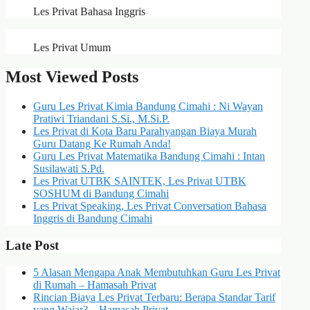
Les Privat Bahasa Inggris
Les Privat Umum
Most Viewed Posts
Guru Les Privat Kimia Bandung Cimahi : Ni Wayan
Pratiwi Triandani S.Si., M.Si.P.
Les Privat di Kota Baru Parahyangan Biaya Murah
Guru Datang Ke Rumah Anda!
Guru Les Privat Matematika Bandung Cimahi : Intan
Susilawati S.Pd.
Les Privat UTBK SAINTEK, Les Privat UTBK
SOSHUM di Bandung Cimahi
Les Privat Speaking, Les Privat Conversation Bahasa
Inggris di Bandung Cimahi
Late Post
5 Alasan Mengapa Anak Membutuhkan Guru Les Privat
di Rumah – Hamasah Privat
Rincian Biaya Les Privat Terbaru: Berapa Standar Tarif
yang Wajar? – Hamasah Privat