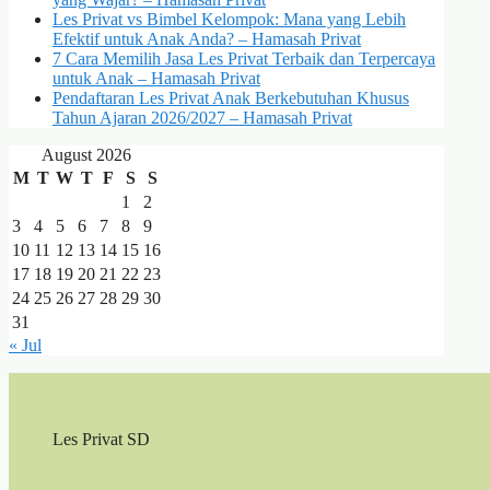
Les Privat vs Bimbel Kelompok: Mana yang Lebih
Efektif untuk Anak Anda? – Hamasah Privat
7 Cara Memilih Jasa Les Privat Terbaik dan Terpercaya
untuk Anak – Hamasah Privat
Pendaftaran Les Privat Anak Berkebutuhan Khusus
Tahun Ajaran 2026/2027 – Hamasah Privat
August 2026
M
T
W
T
F
S
S
1
2
3
4
5
6
7
8
9
10
11
12
13
14
15
16
17
18
19
20
21
22
23
24
25
26
27
28
29
30
31
« Jul
Les Privat SD