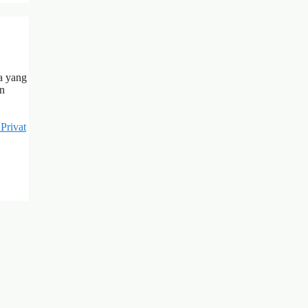
a yang
an
Privat