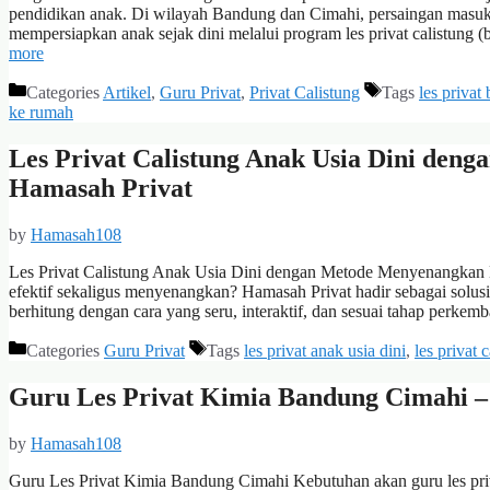
pendidikan anak. Di wilayah Bandung dan Cimahi, persaingan masuk S
mempersiapkan anak sejak dini melalui program les privat calistung 
more
Categories
Artikel
,
Guru Privat
,
Privat Calistung
Tags
les privat
ke rumah
Les Privat Calistung Anak Usia Dini de
Hamasah Privat
by
Hamasah108
Les Privat Calistung Anak Usia Dini dengan Metode Menyenangkan Me
efektif sekaligus menyenangkan? Hamasah Privat hadir sebagai solus
berhitung dengan cara yang seru, interaktif, dan sesuai tahap perke
Categories
Guru Privat
Tags
les privat anak usia dini
,
les privat 
Guru Les Privat Kimia Bandung Cimahi –
by
Hamasah108
Guru Les Privat Kimia Bandung Cimahi Kebutuhan akan guru les pri