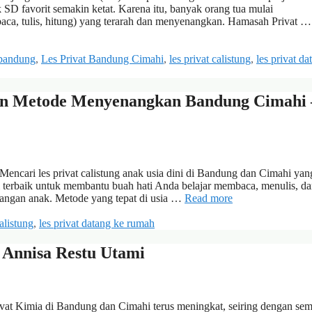
D favorit semakin ketat. Karena itu, banyak orang tua mulai
(baca, tulis, hitung) yang terarah dan menyenangkan. Hamasah Privat 
 bandung
,
Les Privat Bandung Cimahi
,
les privat calistung
,
les privat da
ngan Metode Menyenangkan Bandung Cimahi 
ncari les privat calistung anak usia dini di Bandung dan Cimahi yan
i terbaik untuk membantu buah hati Anda belajar membaca, menulis, d
mbangan anak. Metode yang tepat di usia …
Read more
calistung
,
les privat datang ke rumah
 Annisa Restu Utami
vat Kimia di Bandung dan Cimahi terus meningkat, seiring dengan se