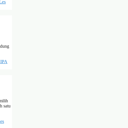
Les
ndung
t IPA
milih
h satu
les