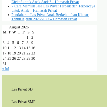
Efektif untuk Anak Anda? – Hamasah Privat
7 Cara Memilih Jasa Les Privat Terbaik dan Terpercaya
untuk Anak – Hamasah Privat
Pendaftaran Les Privat Anak Berkebutuhan Khusus
Tahun Ajaran 2026/2027 – Hamasah Privat
August 2026
M
T
W
T
F
S
S
1
2
3
4
5
6
7
8
9
10
11
12
13
14
15
16
17
18
19
20
21
22
23
24
25
26
27
28
29
30
31
« Jul
Les Privat SD
Les Privat SMP