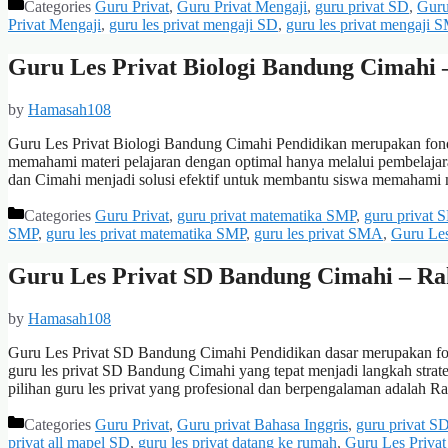
Categories
Guru Privat
,
Guru Privat Mengaji
,
guru privat SD
,
Guru
Privat Mengaji
,
guru les privat mengaji SD
,
guru les privat mengaji 
Guru Les Privat Biologi Bandung Cimahi 
by
Hamasah108
Guru Les Privat Biologi Bandung Cimahi Pendidikan merupakan fond
memahami materi pelajaran dengan optimal hanya melalui pembelajaran
dan Cimahi menjadi solusi efektif untuk membantu siswa memahami 
Categories
Guru Privat
,
guru privat matematika SMP
,
guru privat
SMP
,
guru les privat matematika SMP
,
guru les privat SMA
,
Guru Le
Guru Les Privat SD Bandung Cimahi – Ra
by
Hamasah108
Guru Les Privat SD Bandung Cimahi Pendidikan dasar merupakan fon
guru les privat SD Bandung Cimahi yang tepat menjadi langkah strat
pilihan guru les privat yang profesional dan berpengalaman adalah
Categories
Guru Privat
,
Guru privat Bahasa Inggris
,
guru privat S
privat all mapel SD
,
guru les privat datang ke rumah
,
Guru Les Privat