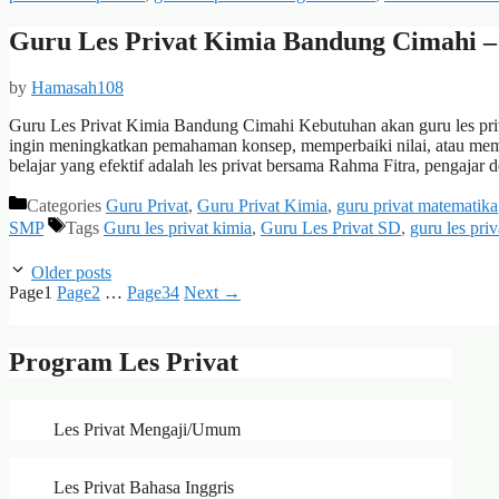
Guru Les Privat Kimia Bandung Cimahi –
by
Hamasah108
Guru Les Privat Kimia Bandung Cimahi Kebutuhan akan guru les priv
ingin meningkatkan pemahaman konsep, memperbaiki nilai, atau memp
belajar yang efektif adalah les privat bersama Rahma Fitra, pengaja
Categories
Guru Privat
,
Guru Privat Kimia
,
guru privat matematika
SMP
Tags
Guru les privat kimia
,
Guru Les Privat SD
,
guru les pr
Older posts
Page
1
Page
2
…
Page
34
Next
→
Program Les Privat
Les Privat Mengaji/Umum
Les Privat Bahasa Inggris