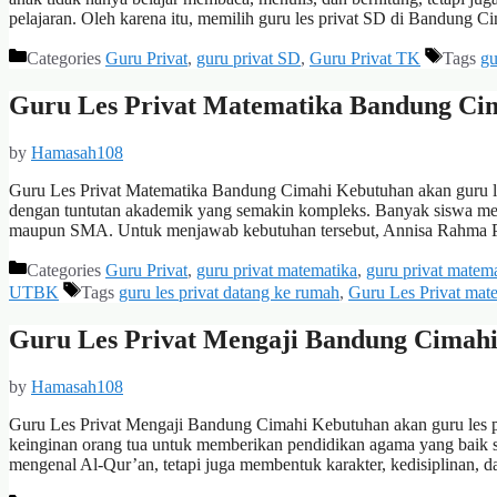
pelajaran. Oleh karena itu, memilih guru les privat SD di Bandung 
Categories
Guru Privat
,
guru privat SD
,
Guru Privat TK
Tags
gu
Guru Les Privat Matematika Bandung Cim
by
Hamasah108
Guru Les Privat Matematika Bandung Cimahi Kebutuhan akan guru le
dengan tuntutan akademik yang semakin kompleks. Banyak siswa me
maupun SMA. Untuk menjawab kebutuhan tersebut, Annisa Rahma Put
Categories
Guru Privat
,
guru privat matematika
,
guru privat matem
UTBK
Tags
guru les privat datang ke rumah
,
Guru Les Privat mat
Guru Les Privat Mengaji Bandung Cimahi 
by
Hamasah108
Guru Les Privat Mengaji Bandung Cimahi Kebutuhan akan guru les p
keinginan orang tua untuk memberikan pendidikan agama yang baik s
mengenal Al-Qur’an, tetapi juga membentuk karakter, kedisiplinan, 