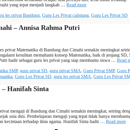
Cimahi yang tepat menjadi langkah …
Read more
ru les privat Bandung
,
Guru Les Privat calistung
,
Guru Les Privat SD
ahi – Annisa Rahma Putri
s privat Matematika di Bandung dan Cimahi semakin meningkat seiri
ngalami kesulitan memahami konsep Matematika, baik di jenjang SD,
ri hadir sebagai guru les privat yang siap membantu siswa …
Read 
atika SMP
,
guru privat SD
,
guru privat SMA
,
Guru Privat SMP
,
Guru P
ematika
,
Guru Les Privat SD
,
guru les privat SMA
,
Guru Les Privat S
– Hanifah Sinta
rivat mengaji di Bandung dan Cimahi semakin meningkat, seiring den
ejak usia dini. Pembelajaran mengaji yang tepat tidak hanya membant
dan kecintaan terhadap ilmu agama. Hanifah Sinta hadir …
Read more