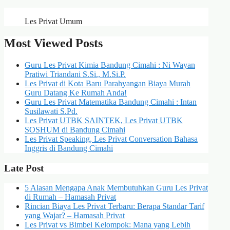
Les Privat Umum
Most Viewed Posts
Guru Les Privat Kimia Bandung Cimahi : Ni Wayan
Pratiwi Triandani S.Si., M.Si.P.
Les Privat di Kota Baru Parahyangan Biaya Murah
Guru Datang Ke Rumah Anda!
Guru Les Privat Matematika Bandung Cimahi : Intan
Susilawati S.Pd.
Les Privat UTBK SAINTEK, Les Privat UTBK
SOSHUM di Bandung Cimahi
Les Privat Speaking, Les Privat Conversation Bahasa
Inggris di Bandung Cimahi
Late Post
5 Alasan Mengapa Anak Membutuhkan Guru Les Privat
di Rumah – Hamasah Privat
Rincian Biaya Les Privat Terbaru: Berapa Standar Tarif
yang Wajar? – Hamasah Privat
Les Privat vs Bimbel Kelompok: Mana yang Lebih