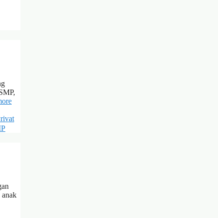
ng
 SMP,
more
rivat
MP
gan
u anak