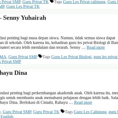
 Privat SMP
,
Guru Privat TK
Tags
Guru Les Privat calistung
,
Guru 
SMP
,
Guru Les Privat TK
– Senny Yuhairah
asi penting bagi masa depan siswa. Namun, tidak semua siswa dapat
 di sekolah. Oleh karena itu, kehadiran guru les privat Biologi di Ba
materi secara lebih mendalam dan terarah. Senny …
Read more
 SMA
,
Guru Privat SMP
Tags
Guru Les Privat Biologi
,
guru les priva
s Privat SMP
hayu Dina
dasi penting bagi perkembangan akademik anak. Oleh karena itu, me
egis untuk membantu anak memahami pelajaran dengan lebih baik. Sala
 Rahayu Dina. Berlokasi di Cimahi, Rahayu …
Read more
D
,
Guru Privat SMP
,
Guru Privat TK
Tags
Guru Les Calistung
,
guru 
 English