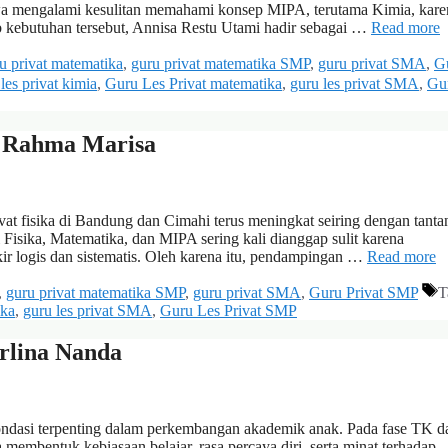
wa mengalami kesulitan memahami konsep MIPA, terutama Kimia, kare
b kebutuhan tersebut, Annisa Restu Utami hadir sebagai …
Read more
u privat matematika
,
guru privat matematika SMP
,
guru privat SMA
,
G
les privat kimia
,
Guru Les Privat matematika
,
guru les privat SMA
,
Gu
– Rahma Marisa
at fisika di Bandung dan Cimahi terus meningkat seiring dengan tant
isika, Matematika, dan MIPA sering kali dianggap sulit karena
 logis dan sistematis. Oleh karena itu, pendampingan …
Read more
,
guru privat matematika SMP
,
guru privat SMA
,
Guru Privat SMP
T
ika
,
guru les privat SMA
,
Guru Les Privat SMP
rlina Nanda
ndasi terpenting dalam perkembangan akademik anak. Pada fase TK d
 membentuk kebiasaan belajar, rasa percaya diri, serta minat terhadap