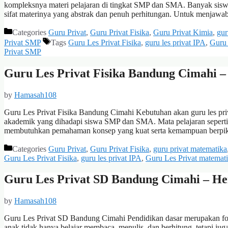
kompleksnya materi pelajaran di tingkat SMP dan SMA. Banyak sis
sifat materinya yang abstrak dan penuh perhitungan. Untuk menjawa
Categories
Guru Privat
,
Guru Privat Fisika
,
Guru Privat Kimia
,
gur
Privat SMP
Tags
Guru Les Privat Fisika
,
guru les privat IPA
,
Guru 
Privat SMP
Guru Les Privat Fisika Bandung Cimahi 
by
Hamasah108
Guru Les Privat Fisika Bandung Cimahi Kebutuhan akan guru les priv
akademik yang dihadapi siswa SMP dan SMA. Mata pelajaran seperti F
membutuhkan pemahaman konsep yang kuat serta kemampuan berpikir
Categories
Guru Privat
,
Guru Privat Fisika
,
guru privat matematika
Guru Les Privat Fisika
,
guru les privat IPA
,
Guru Les Privat matemat
Guru Les Privat SD Bandung Cimahi – He
by
Hamasah108
Guru Les Privat SD Bandung Cimahi Pendidikan dasar merupakan fo
anak tidak hanya belajar membaca, menulis, dan berhitung, tetapi juga