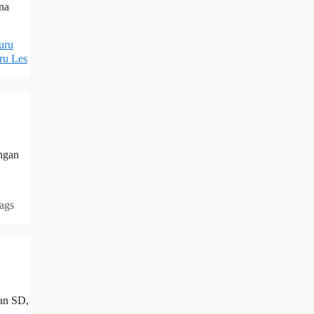
na
uru
ru Les
angan
ags
an SD,