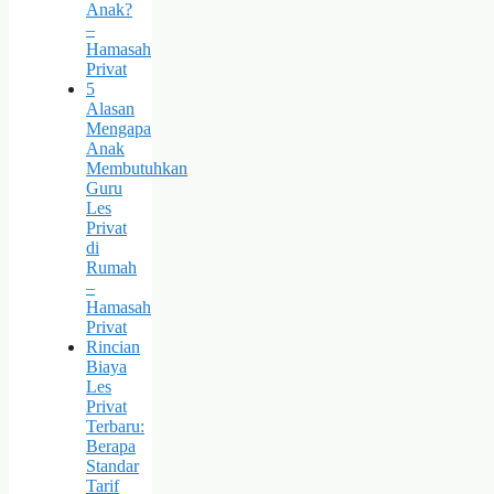
Anak?
–
Hamasah
Privat
5
Alasan
Mengapa
Anak
Membutuhkan
Guru
Les
Privat
di
Rumah
–
Hamasah
Privat
Rincian
Biaya
Les
Privat
Terbaru:
Berapa
Standar
Tarif