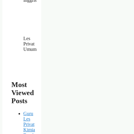
Inggris
Les
Privat
Umum
Most
Viewed
Posts
Guru
Les
Privat
Kimia