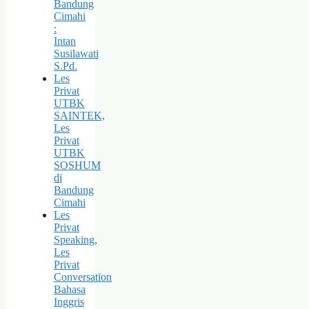
Bandung
Cimahi
:
Intan
Susilawati
S.Pd.
Les
Privat
UTBK
SAINTEK,
Les
Privat
UTBK
SOSHUM
di
Bandung
Cimahi
Les
Privat
Speaking,
Les
Privat
Conversation
Bahasa
Inggris