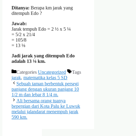
Ditanya:
Berapa km jarak yang
ditempuh Edo ?
Jawab:
Jarak tempuh Edo = 2 ½ x 5 ¼
= 5/2 x 21/4
= 105/8
= 13 ⅛
Jadi jarak yang ditempuh Edo
adalah 13 ⅛ km.
Categories
Uncategorized
Tags
jarak
,
matematika kelas 5 SD
Sebuah taman berbentuk persegi
panjang dengan ukuran panjang 10
1/2 m dan lebar 8 1/4 m.
Ali bersama orang tuanya
bepergian dari Kota Palu ke Luwuk
melalui jalandarat menempuh jarak
590 km.