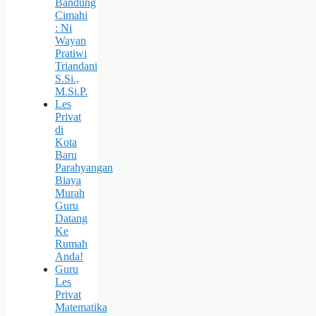
Bandung
Cimahi
: Ni
Wayan
Pratiwi
Triandani
S.Si.,
M.Si.P.
Les
Privat
di
Kota
Baru
Parahyangan
Biaya
Murah
Guru
Datang
Ke
Rumah
Anda!
Guru
Les
Privat
Matematika