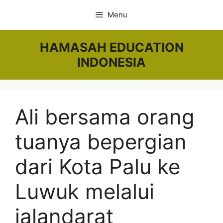
Skip
Menu
to
content
HAMASAH EDUCATION
INDONESIA
Ali bersama orang
tuanya bepergian
dari Kota Palu ke
Luwuk melalui
jalandarat