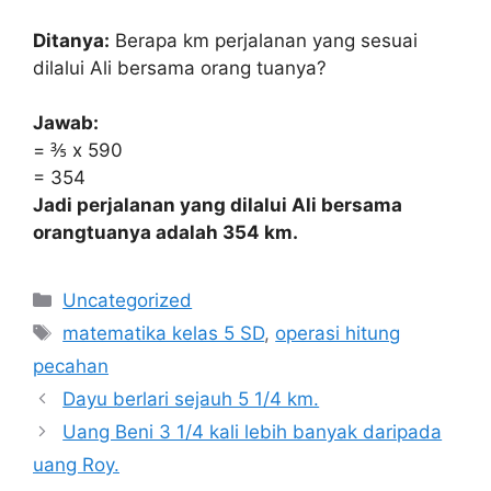
Ditanya:
Berapa km perjalanan yang sesuai
dilalui Ali bersama orang tuanya?
Jawab:
= ⅗ x 590
= 354
Jadi perjalanan yang dilalui Ali bersama
orangtuanya adalah 354 km.
Categories
Uncategorized
Tags
matematika kelas 5 SD
,
operasi hitung
pecahan
Dayu berlari sejauh 5 1/4 km.
Uang Beni 3 1/4 kali lebih banyak daripada
uang Roy.