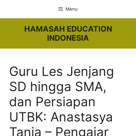
Skip
Menu
to
content
HAMASAH EDUCATION
INDONESIA
Guru Les Jenjang
SD hingga SMA,
dan Persiapan
UTBK: Anastasya
Tania – Pengajar