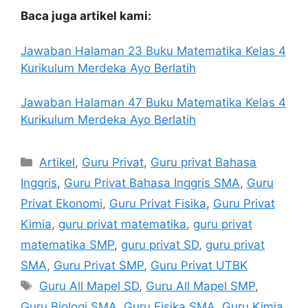
Baca juga artikel kami:
Jawaban Halaman 23 Buku Matematika Kelas 4
Kurikulum Merdeka Ayo Berlatih
Jawaban Halaman 47 Buku Matematika Kelas 4
Kurikulum Merdeka Ayo Berlatih
Categories
Artikel
,
Guru Privat
,
Guru privat Bahasa
Inggris
,
Guru Privat Bahasa Inggris SMA
,
Guru
Privat Ekonomi
,
Guru Privat Fisika
,
Guru Privat
Kimia
,
guru privat matematika
,
guru privat
matematika SMP
,
guru privat SD
,
guru privat
SMA
,
Guru Privat SMP
,
Guru Privat UTBK
Tags
Guru All Mapel SD
,
Guru All Mapel SMP
,
Guru Biologi SMA
,
Guru Fisika SMA
,
Guru Kimia