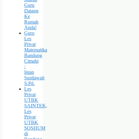
Guru
Datang
Ke
Rumah
Anda!
Guru
Les
Privat
Matematika
Bandung
Cimahi
:
Intan
Susilawati
S.Pd.
Les
Privat
UTBK
SAINTEK,
Les
Privat
UTBK
SOSHUM
di