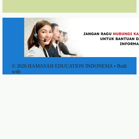
© 2026 HAMASAH EDUCATION INDONESIA
• Built
with
GeneratePress