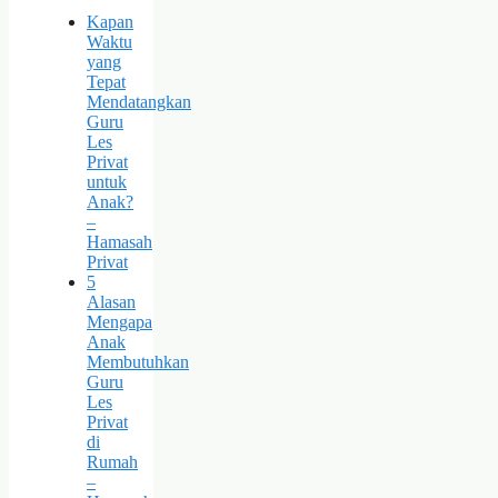
Kapan
Waktu
yang
Tepat
Mendatangkan
Guru
Les
Privat
untuk
Anak?
–
Hamasah
Privat
5
Alasan
Mengapa
Anak
Membutuhkan
Guru
Les
Privat
di
Rumah
–