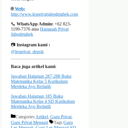
🌐
Web:
http://www.lesprivatjabodetabek.com
📞
WhatsApp Admin:
+62 823-
1199-7376 atau
Hamasah Privat
Jabodetabek
📷
Instagram kami :
@lesprivat_depok
Baca juga artikel kami:
Jawaban Halaman 287-288 Buku
Matematika Kelas 5 Kurikulum
Merdeka Ayo Berlatih
Jawaban Halaman 185 Buku
Matematika Kelas 4 SD Kurikulum
Merdeka Ayo Berlatih
Categories
Artikel
,
Guru Privat
,
Guru Privat Mengaji
Tags
Guru
Les Mengaji
,
Guru Les Mengaji SD
,