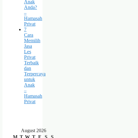
Anak
Anda?
–
Hamasah
Privat
7
Cara
Memilih
Jasa
Les
Privat
Terbaik
dan
Terpercaya
untuk
Anak
–
Hamasah
Privat
August 2026
M
T
W
T
F
S
S