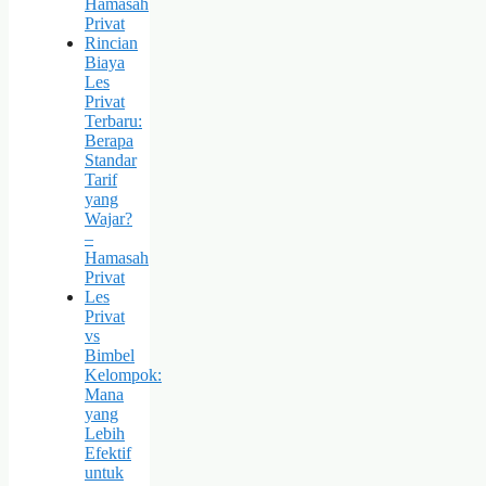
Hamasah
Privat
Rincian
Biaya
Les
Privat
Terbaru:
Berapa
Standar
Tarif
yang
Wajar?
–
Hamasah
Privat
Les
Privat
vs
Bimbel
Kelompok:
Mana
yang
Lebih
Efektif
untuk