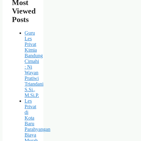
Most
Viewed
Posts
Guru
Les
Privat
Kimia
Bandung
Cimahi
: Ni
Wayan
Pratiwi
Triandani
S.Si.,
M.Si.P.
Les
Privat
di
Kota
Baru
Parahyangan
Biaya
Murah