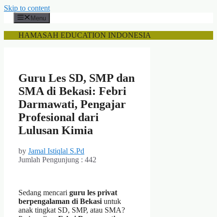
Skip to content
Menu
HAMASAH EDUCATION INDONESIA
Guru Les SD, SMP dan
SMA di Bekasi: Febri
Darmawati, Pengajar
Profesional dari
Lulusan Kimia
by
Jamal Istiqlal S.Pd
Jumlah Pengunjung :
442
Sedang mencari
guru les privat
berpengalaman di Bekasi
untuk
anak tingkat SD, SMP, atau SMA?