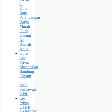
di
Kota
Baru
Parahyangan
Biaya
Murah
Guru
Datang
Ke
Rumah
Anda!
Guru
Les
Privat
Matematika
Bandung
Cimahi
:
Intan
Susilawati
S.Pd.
Les
Privat
UTBK
SAINTEK,