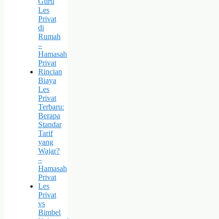
Guru
Les
Privat
di
Rumah
–
Hamasah
Privat
Rincian
Biaya
Les
Privat
Terbaru:
Berapa
Standar
Tarif
yang
Wajar?
–
Hamasah
Privat
Les
Privat
vs
Bimbel