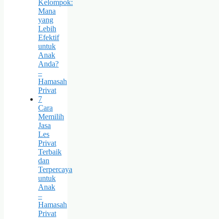
Kelompok:
Mana
yang
Lebih
Efektif
untuk
Anak
Anda?
–
Hamasah
Privat
7
Cara
Memilih
Jasa
Les
Privat
Terbaik
dan
Terpercaya
untuk
Anak
–
Hamasah
Privat