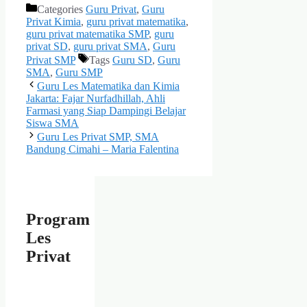
Categories
Guru Privat
,
Guru
Privat Kimia
,
guru privat matematika
,
guru privat matematika SMP
,
guru
privat SD
,
guru privat SMA
,
Guru
Privat SMP
Tags
Guru SD
,
Guru
SMA
,
Guru SMP
Guru Les Matematika dan Kimia
Jakarta: Fajar Nurfadhillah, Ahli
Farmasi yang Siap Dampingi Belajar
Siswa SMA
Guru Les Privat SMP, SMA
Bandung Cimahi – Maria Falentina
Program
Les
Privat