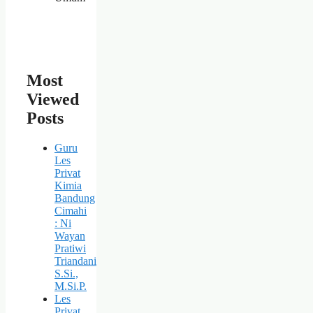
Most
Viewed
Posts
Guru
Les
Privat
Kimia
Bandung
Cimahi
: Ni
Wayan
Pratiwi
Triandani
S.Si.,
M.Si.P.
Les
Privat