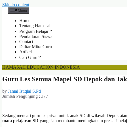
Skip to content
Menu
Home
Tentang Hamasah
Program Belajar
Pendaftaran Siswa
Contact
Daftar Mitra Guru
Artikel
Cari Guru
HAMASAH EDUCATION INDONESIA
Guru Les Semua Mapel SD Depok dan Jaka
by
Jamal Istiqlal S.Pd
Jumlah Pengunjung :
377
Sedang mencari guru les privat untuk anak SD di wilayah Depok atau
mata pelajaran SD
yang siap membantu meningkatkan prestasi belaj