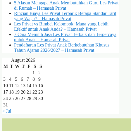
5 Alasan Mengapa Anak Membutuhkan Guru Les Privat
di Rumah – Hamasah Privat
Rincian Biaya Les Privat Terbaru: Berapa Standar Tarif
yang Wajar? – Hamasah Privat
Les Privat vs Bimbel Kelompok: Mana yang Lebih
Efektif untuk Anak Anda? – Hamasah Privat
7 Cara Memilih Jasa Les Privat Terbaik dan Terpercaya
untuk Anak – Hamasah Privat
Pendaftaran Les Privat Anak Berkebutuhan Khusus
Tahun Ajaran 2026/2027 – Hamasah Privat
August 2026
M
T
W
T
F
S
S
1
2
3
4
5
6
7
8
9
10
11
12
13
14
15
16
17
18
19
20
21
22
23
24
25
26
27
28
29
30
31
« Jul