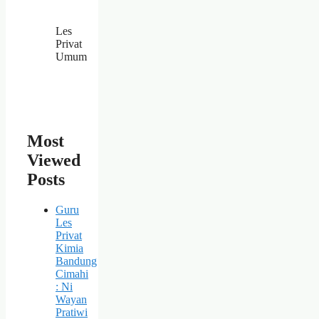
Les
Privat
Umum
Most
Viewed
Posts
Guru
Les
Privat
Kimia
Bandung
Cimahi
: Ni
Wayan
Pratiwi