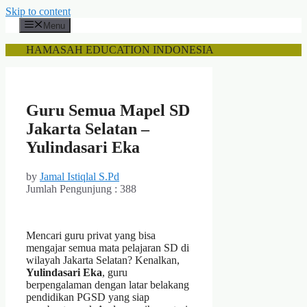
Skip to content
Menu
HAMASAH EDUCATION INDONESIA
Guru Semua Mapel SD
Jakarta Selatan –
Yulindasari Eka
by
Jamal Istiqlal S.Pd
Jumlah Pengunjung :
388
Mencari guru privat yang bisa
mengajar semua mata pelajaran SD di
wilayah Jakarta Selatan? Kenalkan,
Yulindasari Eka
, guru
berpengalaman dengan latar belakang
pendidikan PGSD yang siap