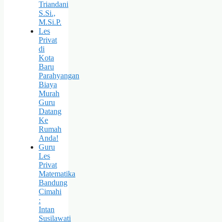
Triandani
S.Si.,
M.Si.P.
Les
Privat
di
Kota
Baru
Parahyangan
Biaya
Murah
Guru
Datang
Ke
Rumah
Anda!
Guru
Les
Privat
Matematika
Bandung
Cimahi
:
Intan
Susilawati