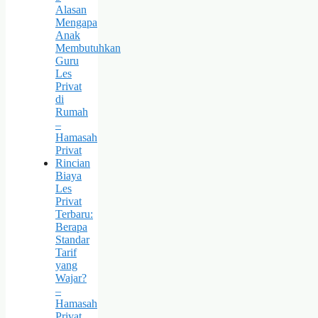
Alasan
Mengapa
Anak
Membutuhkan
Guru
Les
Privat
di
Rumah
–
Hamasah
Privat
Rincian
Biaya
Les
Privat
Terbaru:
Berapa
Standar
Tarif
yang
Wajar?
–
Hamasah
Privat