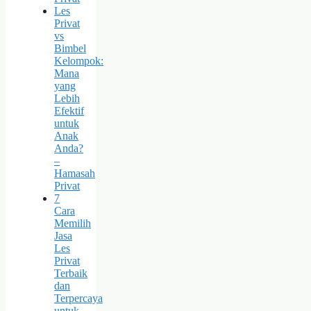
Les
Privat
vs
Bimbel
Kelompok:
Mana
yang
Lebih
Efektif
untuk
Anak
Anda?
–
Hamasah
Privat
7
Cara
Memilih
Jasa
Les
Privat
Terbaik
dan
Terpercaya
untuk