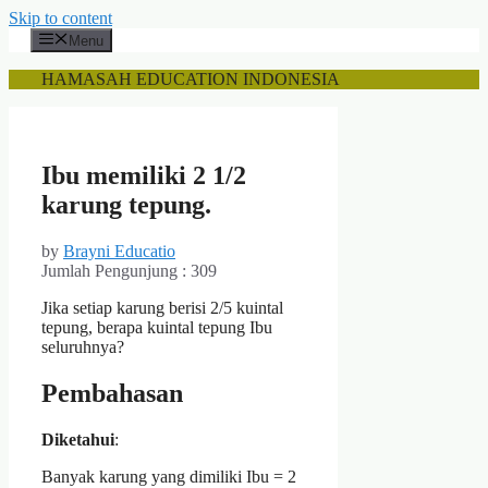
Skip to content
Menu
HAMASAH EDUCATION INDONESIA
Ibu memiliki 2 1/2
karung tepung.
by
Brayni Educatio
Jumlah Pengunjung :
309
Jika setiap karung berisi 2/5 kuintal
tepung, berapa kuintal tepung Ibu
seluruhnya?
Pembahasan
Diketahui
:
Banyak karung yang dimiliki Ibu = 2