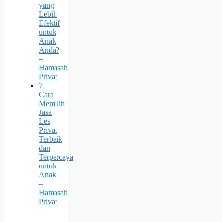
yang
Lebih
Efektif
untuk
Anak
Anda?
–
Hamasah
Privat
7
Cara
Memilih
Jasa
Les
Privat
Terbaik
dan
Terpercaya
untuk
Anak
–
Hamasah
Privat