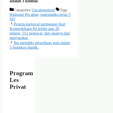
adalah 1 kuintal.
Categories
Uncategorized
Tags
Bilangan Pecahan
,
matematika kelas 5
SD
Peserta karnaval peringatan Hari
Kemerdekaan RI terdiri atas 26
pelajar, 512 pegawai, dan sisanya dari
masyarakat.
Ibu memiliki persediaan gula dalam
5 bungkus plastik.
Program
Les
Privat