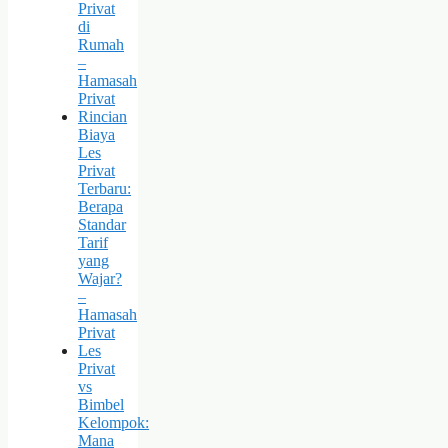
Privat
di
Rumah
–
Hamasah
Privat
Rincian
Biaya
Les
Privat
Terbaru:
Berapa
Standar
Tarif
yang
Wajar?
–
Hamasah
Privat
Les
Privat
vs
Bimbel
Kelompok:
Mana