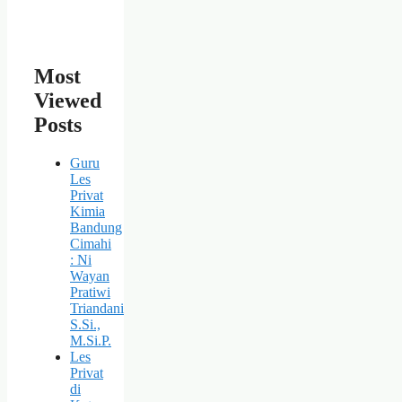
Most
Viewed
Posts
Guru
Les
Privat
Kimia
Bandung
Cimahi
: Ni
Wayan
Pratiwi
Triandani
S.Si.,
M.Si.P.
Les
Privat
di