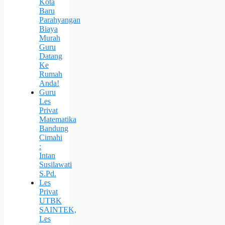
Kota
Baru
Parahyangan
Biaya
Murah
Guru
Datang
Ke
Rumah
Anda!
Guru
Les
Privat
Matematika
Bandung
Cimahi
:
Intan
Susilawati
S.Pd.
Les
Privat
UTBK
SAINTEK,
Les