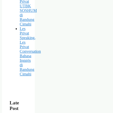
Privat
UTBK
SOSHUM
di
Bandung
Cimahi
Les
Privat
Speaking,
Les
Privat
Conversation
Bahasa
Inggris
di
Bandung
Cimahi
Late
Post