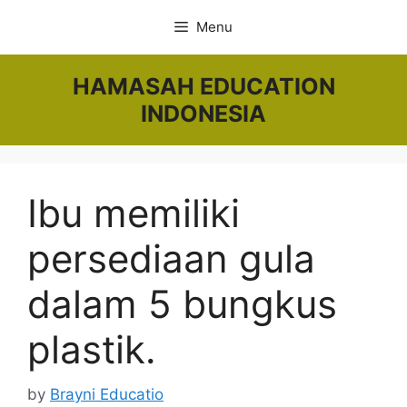
Skip
Menu
to
content
HAMASAH EDUCATION
INDONESIA
Ibu memiliki
persediaan gula
dalam 5 bungkus
plastik.
by
Brayni Educatio