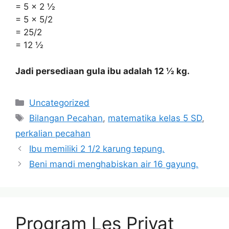
= 5 x 2 ½
= 5 x 5/2
= 25/2
= 12 ½
Jadi persediaan gula ibu adalah 12 ½ kg.
Categories
Uncategorized
Tags
Bilangan Pecahan
,
matematika kelas 5 SD
,
perkalian pecahan
Ibu memiliki 2 1/2 karung tepung.
Beni mandi menghabiskan air 16 gayung.
Program Les Privat