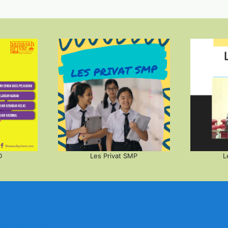
D
Les Privat SMP
L
eneratePress