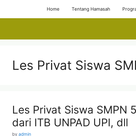
Skip
Home
Tentang Hamasah
Progr
to
content
Les Privat Siswa S
Les Privat Siswa SMPN 5
dari ITB UNPAD UPI, dll
by
admin