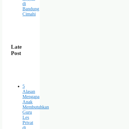
di
Bandung
Cimahi
Late
Post
5
Alasan
Mengapa
Anak
Membutuhkan
Guru
Les
Privat
di