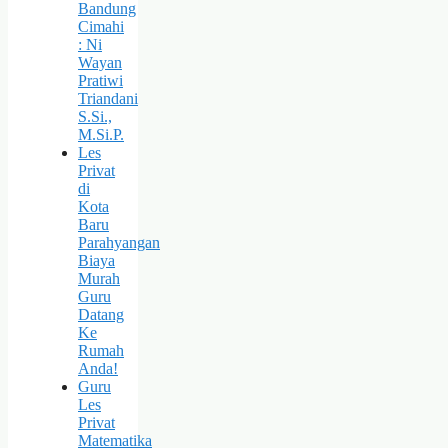
Bandung
Cimahi
: Ni
Wayan
Pratiwi
Triandani
S.Si.,
M.Si.P.
Les
Privat
di
Kota
Baru
Parahyangan
Biaya
Murah
Guru
Datang
Ke
Rumah
Anda!
Guru
Les
Privat
Matematika