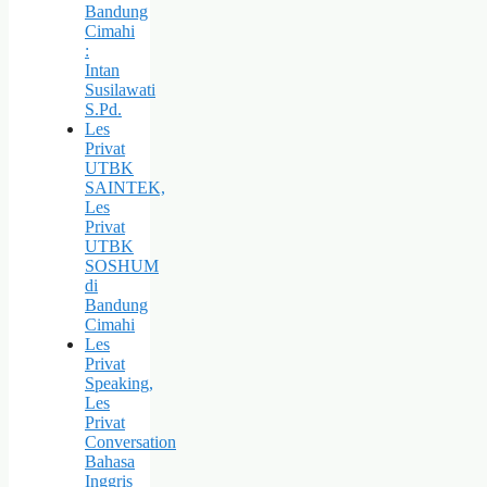
Bandung
Cimahi
:
Intan
Susilawati
S.Pd.
Les
Privat
UTBK
SAINTEK,
Les
Privat
UTBK
SOSHUM
di
Bandung
Cimahi
Les
Privat
Speaking,
Les
Privat
Conversation
Bahasa
Inggris