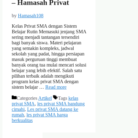
– Hamasah Privat
by
Hamasah108
Kelas Privat SMA dengan Sistem
Belajar Rutin Memasuki jenjang SMA
sering menjadi tantangan tersendiri
bagi banyak siswa. Materi pelajaran
yang semakin kompleks, jadwal
sekolah yang padat, hingga persiapan
masuk perguruan tinggi membuat
banyak orang tua mulai mencari solusi
belajar yang lebih efektif. Salah satu
pilihan terbaik adalah mengikuti
program kelas privat SMA dengan
sistem belajar …
Read more
Categories
Artikel
Tags
kelas
privat SMA
,
les privat SMA bandung
cimahi
,
Les privat SMA datang ke
rumah
,
les privat SMA harga
berkualitas