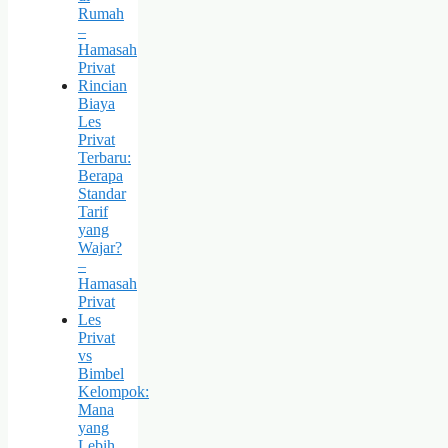
Rumah
–
Hamasah
Privat
Rincian
Biaya
Les
Privat
Terbaru:
Berapa
Standar
Tarif
yang
Wajar?
–
Hamasah
Privat
Les
Privat
vs
Bimbel
Kelompok:
Mana
yang
Lebih