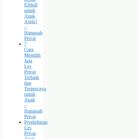
Efektif
untuk
Anak
Anda?
–
Hamasah
Privat
7
Cara
Memilih
Jasa
Les
Privat
Terbaik
dan
Terpercaya
untuk
Anak
–
Hamasah
Privat
Pendaftaran
Les
Privat
Anak