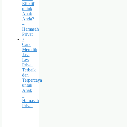
Efektif
untuk
Anak
Anda?
–
Hamasah
Privat
7
Cara
Memilih
Jasa
Les
Privat
Terbaik
dan
Terpercaya
untuk
Anak
–
Hamasah
Privat