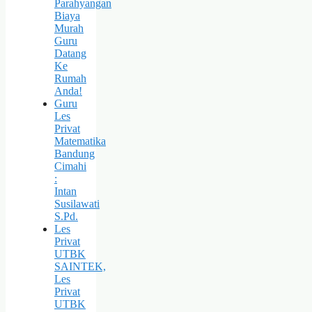
Parahyangan
Biaya
Murah
Guru
Datang
Ke
Rumah
Anda!
Guru
Les
Privat
Matematika
Bandung
Cimahi
:
Intan
Susilawati
S.Pd.
Les
Privat
UTBK
SAINTEK,
Les
Privat
UTBK