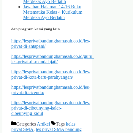
Merdeka: Ayo Berlatih
Jawaban Halaman 14-16 Buku
Matematika Kelas 4 Kurikulum
Merdeka Ayo Berlatih
dan program kami yang lain
https://lesprivatbandunghamasah.co.id/les-
privat-di-antapani/
https://lesprivatbandunghamasah.co.id/guru-
les-privat-di-mandalajati/
https://lesprivatbandunghamasah.co.id/les-
privat-di-kota-baru-parahyangan/
https://lesprivatbandunghamasah.co.id/les-
privat-di-cicendo/
https://lesprivatbandunghamasah.co.id/les-
privat-di-cibeunying-kaler-
cibeunying-kidul
Categories
Artikel
Tags
kelas
privat SMA
,
les privat SMA bandung