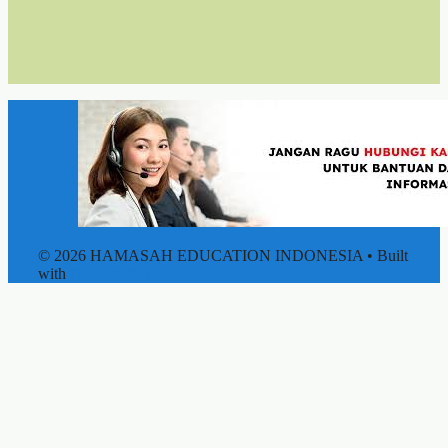
© 2026 HAMASAH EDUCATION INDONESIA
• Built
with
GeneratePress