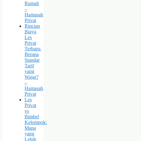
Rumah
–
Hamasah
Privat
Rincian
Biaya
Les
Privat
Terbaru:
Berapa
Standar
Tarif
yang
Wajar?
–
Hamasah
Privat
Les
Privat
vs
Bimbel
Kelompok:
Mana
yang
Lebih