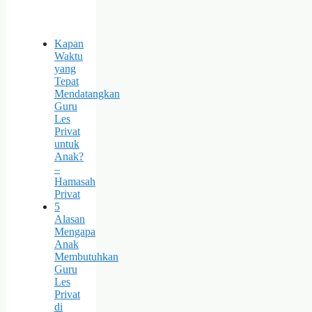
Kapan
Waktu
yang
Tepat
Mendatangkan
Guru
Les
Privat
untuk
Anak?
–
Hamasah
Privat
5
Alasan
Mengapa
Anak
Membutuhkan
Guru
Les
Privat
di