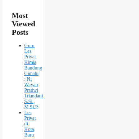
Most
Viewed
Posts
Guru
Les
Privat
Kimia
Bandung
Cimahi
: Ni
Wayan
Pratiwi
Triandani
S.Si.,
M.Si.P.
Les
Privat
di
Kota
Baru