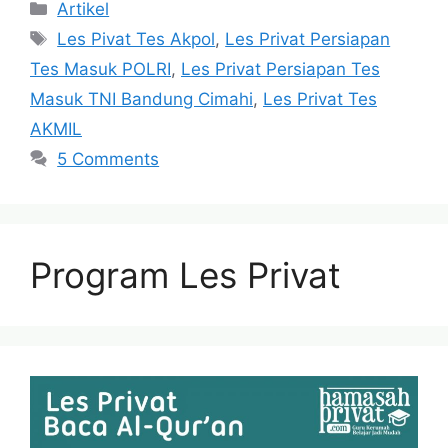
Categories
Artikel
Tags
Les Pivat Tes Akpol
,
Les Privat Persiapan
Tes Masuk POLRI
,
Les Privat Persiapan Tes
Masuk TNI Bandung Cimahi
,
Les Privat Tes
AKMIL
5 Comments
Program Les Privat