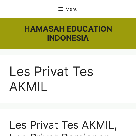
Skip
Menu
to
content
HAMASAH EDUCATION
INDONESIA
Les Privat Tes
AKMIL
Les Privat Tes AKMIL,