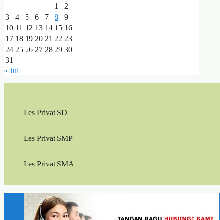
1
2
3
4
5
6
7
8
9
10
11
12
13
14
15
16
17
18
19
20
21
22
23
24
25
26
27
28
29
30
31
« Jul
Les Privat SD
Les Privat SMP
Les Privat SMA