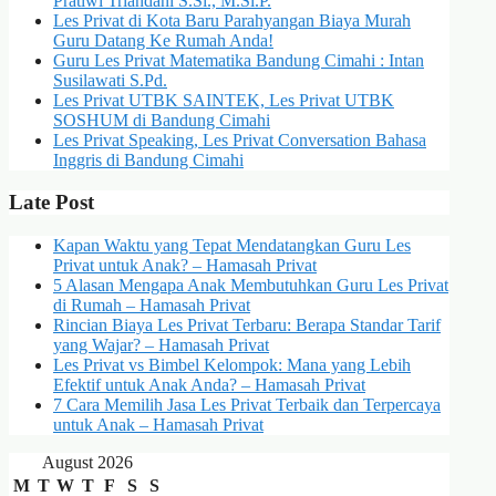
Pratiwi Triandani S.Si., M.Si.P.
Les Privat di Kota Baru Parahyangan Biaya Murah
Guru Datang Ke Rumah Anda!
Guru Les Privat Matematika Bandung Cimahi : Intan
Susilawati S.Pd.
Les Privat UTBK SAINTEK, Les Privat UTBK
SOSHUM di Bandung Cimahi
Les Privat Speaking, Les Privat Conversation Bahasa
Inggris di Bandung Cimahi
Late Post
Kapan Waktu yang Tepat Mendatangkan Guru Les
Privat untuk Anak? – Hamasah Privat
5 Alasan Mengapa Anak Membutuhkan Guru Les Privat
di Rumah – Hamasah Privat
Rincian Biaya Les Privat Terbaru: Berapa Standar Tarif
yang Wajar? – Hamasah Privat
Les Privat vs Bimbel Kelompok: Mana yang Lebih
Efektif untuk Anak Anda? – Hamasah Privat
7 Cara Memilih Jasa Les Privat Terbaik dan Terpercaya
untuk Anak – Hamasah Privat
August 2026
M
T
W
T
F
S
S