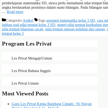
pembelajaran matematika SD, siswa perlu memahami nilai tempat bila
angka berdasarkan posisinya dalam suatu bilangan. Pada bilangan samp
…
Read more
Categories
Artikel
Tags
asesmen matematika kelas 3 SD
,
cara m
latihan soal nilai tempat kelas 3 SD
,
materi nilai tempat kurikulum me
nilai tempat bilangan cacah
,
nilai tempat ratusan puluhan dan satuan
,
tempat kelas 3
Program Les Privat
Les Privat Mengaji/Umum
Les Privat Bahasa Inggris
Les Privat Umum
Most Viewed Posts
Guru Les Privat Kimia Bandung Cimahi : Ni Wayan