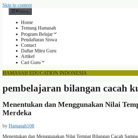
Skip to content
Menu
Home
Tentang Hamasah
Program Belajar
Pendaftaran Siswa
Contact
Daftar Mitra Guru
Artikel
Cari Guru
HAMASAH EDUCATION INDONESIA
pembelajaran bilangan cacah 
Menentukan dan Menggunakan Nilai Temp
Merdeka
by
Hamasah108
Menentukan dan Menggunakan Nilai Tempat Bilangan Cacah Sampai