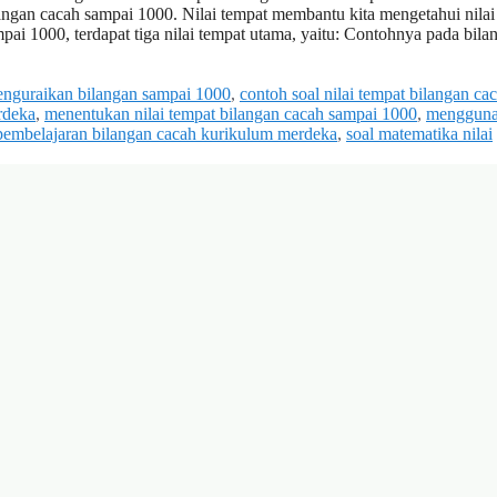
ngan cacah sampai 1000. Nilai tempat membantu kita mengetahui nilai 
ai 1000, terdapat tiga nilai tempat utama, yaitu: Contohnya pada bila
enguraikan bilangan sampai 1000
,
contoh soal nilai tempat bilangan ca
rdeka
,
menentukan nilai tempat bilangan cacah sampai 1000
,
menggun
pembelajaran bilangan cacah kurikulum merdeka
,
soal matematika nilai