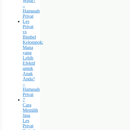
Wajar?
–
Hamasah
Privat
Les
Privat
vs
Bimbel
Kelompok:
Mana
yang
Lebih
Efektif
untuk
Anak
Anda?
–
Hamasah
Privat
7
Cara
Memilih
Jasa
Les
Privat