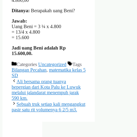
4.800,00
Ditanya:
Berapakah uang Beni?
Jawab:
Uang Beni = 3 ¼ x 4.800
= 13/4 x 4.800
= 15.600
Jadi uang Beni adalah Rp
15.600,00.
Categories
Uncategorized
Tags
Bilangan Pecahan
,
matematika kelas 5
SD
Ali bersama orang tuanya
bepergian dari Kota Palu ke Luwuk
melalui jalandarat menempuh jarak
590 km.
Sebuah truk setiap kali mengangkut
pasir satu rit volumenya 6 2/5 m3.