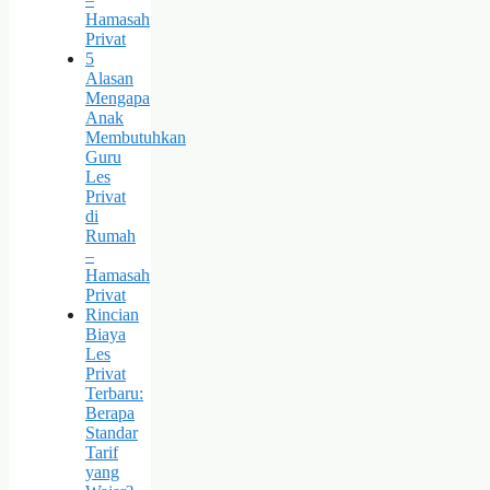
Hamasah
Privat
5
Alasan
Mengapa
Anak
Membutuhkan
Guru
Les
Privat
di
Rumah
–
Hamasah
Privat
Rincian
Biaya
Les
Privat
Terbaru:
Berapa
Standar
Tarif
yang