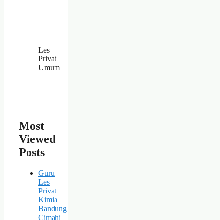
Les
Privat
Umum
Most
Viewed
Posts
Guru
Les
Privat
Kimia
Bandung
Cimahi