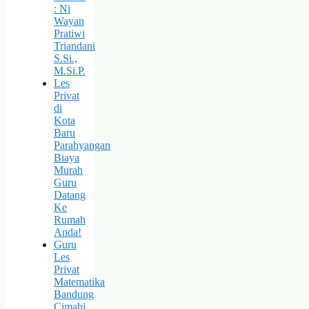
: Ni
Wayan
Pratiwi
Triandani
S.Si.,
M.Si.P.
Les
Privat
di
Kota
Baru
Parahyangan
Biaya
Murah
Guru
Datang
Ke
Rumah
Anda!
Guru
Les
Privat
Matematika
Bandung
Cimahi