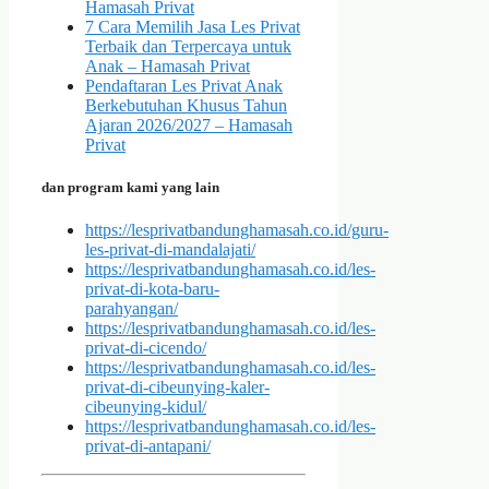
Hamasah Privat
7 Cara Memilih Jasa Les Privat
Terbaik dan Terpercaya untuk
Anak – Hamasah Privat
Pendaftaran Les Privat Anak
Berkebutuhan Khusus Tahun
Ajaran 2026/2027 – Hamasah
Privat
dan program kami yang lain
https://lesprivatbandunghamasah.co.id/guru-
les-privat-di-mandalajati/
https://lesprivatbandunghamasah.co.id/les-
privat-di-kota-baru-
parahyangan/
https://lesprivatbandunghamasah.co.id/les-
privat-di-cicendo/
https://lesprivatbandunghamasah.co.id/les-
privat-di-cibeunying-kaler-
cibeunying-kidul/
https://lesprivatbandunghamasah.co.id/les-
privat-di-antapani/