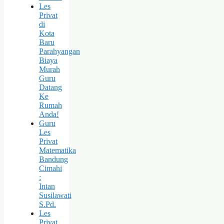
Les
Privat
di
Kota
Baru
Parahyangan
Biaya
Murah
Guru
Datang
Ke
Rumah
Anda!
Guru
Les
Privat
Matematika
Bandung
Cimahi
:
Intan
Susilawati
S.Pd.
Les
Privat