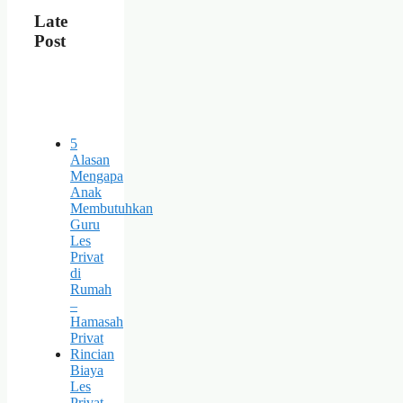
Late
Post
5
Alasan
Mengapa
Anak
Membutuhkan
Guru
Les
Privat
di
Rumah
–
Hamasah
Privat
Rincian
Biaya
Les
Privat