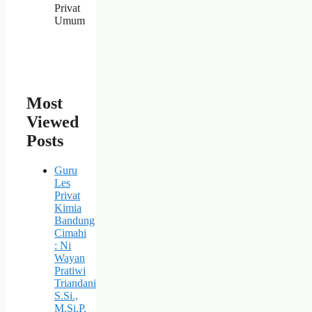
Privat
Umum
Most
Viewed
Posts
Guru
Les
Privat
Kimia
Bandung
Cimahi
: Ni
Wayan
Pratiwi
Triandani
S.Si.,
M.Si.P.