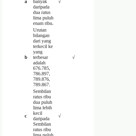
a
banyak
√
daripada
dua ratus
lima puluh
enam ribu.
Urutan
bilangan
dari yang
terkecil ke
yang
b
terbesar
√
adalah
676.785,
786.897,
789.876,
789.867.
Sembilan
ratus ribu
dua puluh
lima lebih
kecil
c
√
daripada
Sembilan
ratus ribu
lima puluh