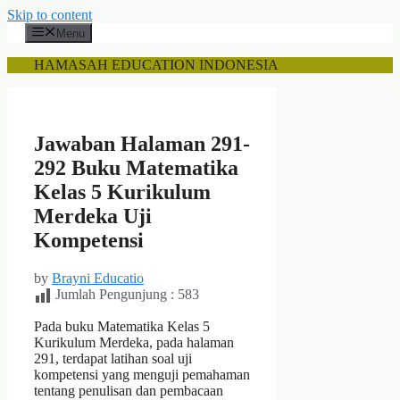
Skip to content
Menu
HAMASAH EDUCATION INDONESIA
Jawaban Halaman 291-
292 Buku Matematika
Kelas 5 Kurikulum
Merdeka Uji
Kompetensi
by
Brayni Educatio
Jumlah Pengunjung :
583
Pada buku Matematika Kelas 5
Kurikulum Merdeka, pada halaman
291, terdapat latihan soal uji
kompetensi yang menguji pemahaman
tentang penulisan dan pembacaan