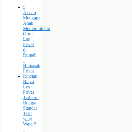
5
Alasan
Mengapa
Anak
Membutuhkan
Guru
Les
Privat
di
Rumah
–
Hamasah
Privat
Rincian
Biaya
Les
Privat
Terbaru:
Berapa
Standar
Tarif
yang
Wajar?
–