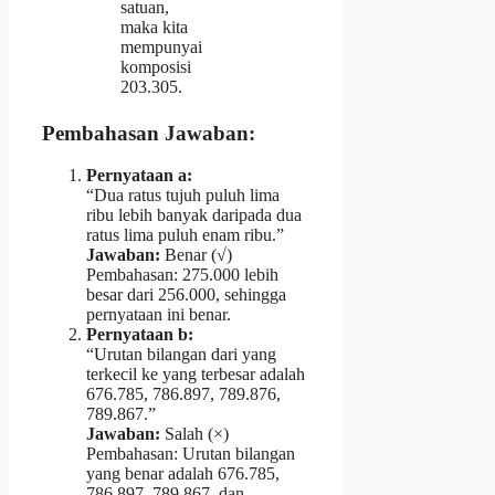
satuan,
maka kita
mempunyai
komposisi
203.305.
Pembahasan Jawaban:
Pernyataan a:
“Dua ratus tujuh puluh lima
ribu lebih banyak daripada dua
ratus lima puluh enam ribu.”
Jawaban:
Benar (√)
Pembahasan: 275.000 lebih
besar dari 256.000, sehingga
pernyataan ini benar.
Pernyataan b:
“Urutan bilangan dari yang
terkecil ke yang terbesar adalah
676.785, 786.897, 789.876,
789.867.”
Jawaban:
Salah (×)
Pembahasan: Urutan bilangan
yang benar adalah 676.785,
786.897, 789.867, dan