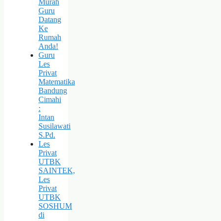
Murah
Guru
Datang
Ke
Rumah
Anda!
Guru
Les
Privat
Matematika
Bandung
Cimahi
:
Intan
Susilawati
S.Pd.
Les
Privat
UTBK
SAINTEK,
Les
Privat
UTBK
SOSHUM
di