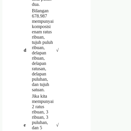
dua.
Bilangan
678.987
mempunyai
komposisi
enam ratus
ribuan,
tujuh puluh
ribuan,
d
√
delapan
ribuan,
delapan
ratusan,
delapan
puluhan,
dan tujuh
satuan.
Jika kita
mempunyai
2 ratus
ribuan, 3
ribuan, 3
puluhan,
e
√
dan 5