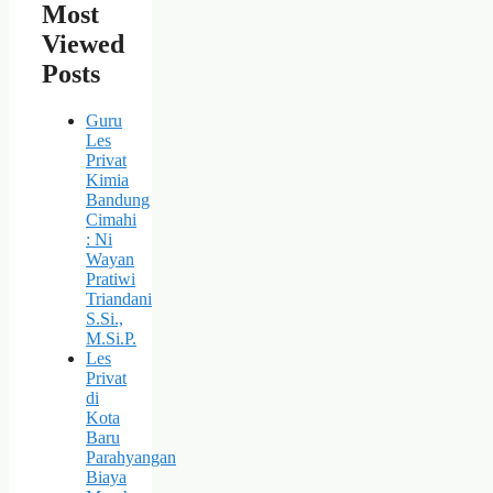
Most
Viewed
Posts
Guru
Les
Privat
Kimia
Bandung
Cimahi
: Ni
Wayan
Pratiwi
Triandani
S.Si.,
M.Si.P.
Les
Privat
di
Kota
Baru
Parahyangan
Biaya