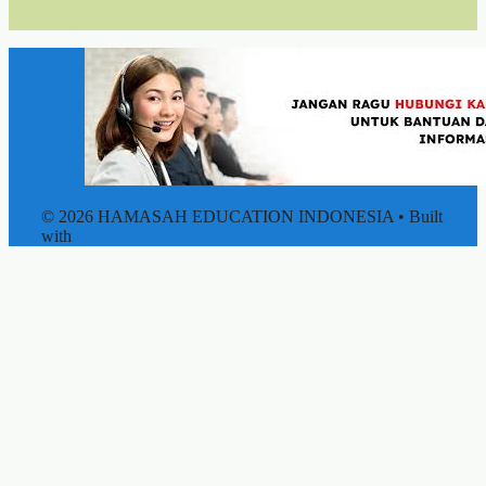
© 2026 HAMASAH EDUCATION INDONESIA
• Built
with
GeneratePress