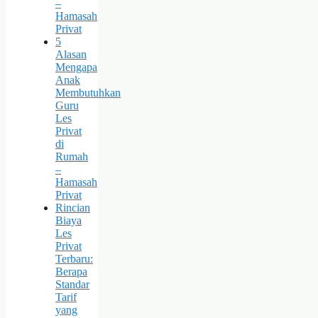
–
Hamasah
Privat
5
Alasan
Mengapa
Anak
Membutuhkan
Guru
Les
Privat
di
Rumah
–
Hamasah
Privat
Rincian
Biaya
Les
Privat
Terbaru:
Berapa
Standar
Tarif
yang