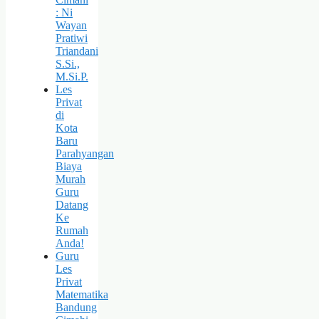
: Ni
Wayan
Pratiwi
Triandani
S.Si.,
M.Si.P.
Les
Privat
di
Kota
Baru
Parahyangan
Biaya
Murah
Guru
Datang
Ke
Rumah
Anda!
Guru
Les
Privat
Matematika
Bandung