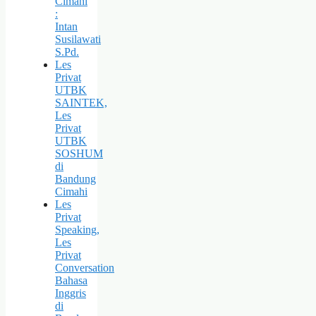
Cimahi
:
Intan
Susilawati
S.Pd.
Les
Privat
UTBK
SAINTEK,
Les
Privat
UTBK
SOSHUM
di
Bandung
Cimahi
Les
Privat
Speaking,
Les
Privat
Conversation
Bahasa
Inggris
di