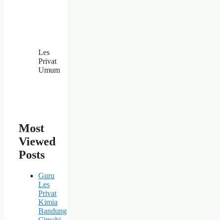
Les
Privat
Umum
Most
Viewed
Posts
Guru
Les
Privat
Kimia
Bandung
Cimahi