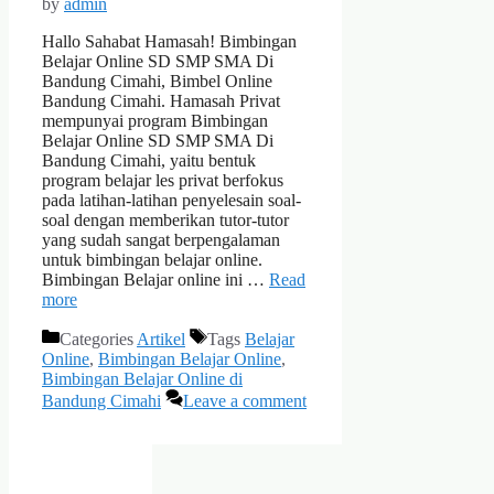
by
admin
Hallo Sahabat Hamasah! Bimbingan
Belajar Online SD SMP SMA Di
Bandung Cimahi, Bimbel Online
Bandung Cimahi. Hamasah Privat
mempunyai program Bimbingan
Belajar Online SD SMP SMA Di
Bandung Cimahi, yaitu bentuk
program belajar les privat berfokus
pada latihan-latihan penyelesain soal-
soal dengan memberikan tutor-tutor
yang sudah sangat berpengalaman
untuk bimbingan belajar online.
Bimbingan Belajar online ini …
Read
more
Categories
Artikel
Tags
Belajar
Online
,
Bimbingan Belajar Online
,
Bimbingan Belajar Online di
Bandung Cimahi
Leave a comment