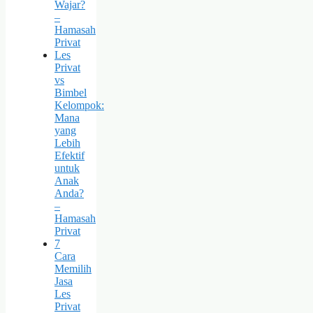
Wajar?
–
Hamasah
Privat
Les
Privat
vs
Bimbel
Kelompok:
Mana
yang
Lebih
Efektif
untuk
Anak
Anda?
–
Hamasah
Privat
7
Cara
Memilih
Jasa
Les
Privat