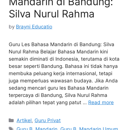
Mandarin di Bandung:
Silva Nurul Rahma
by
Brayni Educatio
Guru Les Bahasa Mandarin di Bandung: Silva
Nurul Rahma Belajar Bahasa Mandarin kini
semakin diminati di Indonesia, terutama di kota
besar seperti Bandung. Bahasa ini tidak hanya
membuka peluang kerja internasional, tetapi
juga memperluas wawasan budaya. Jika Anda
sedang mencari guru les Bahasa Mandarin
terpercaya di Bandung, Silva Nurul Rahma
adalah pilihan tepat yang patut …
Read more
Categories
Artikel
,
Guru Privat
Tags
Guru B. Mandarin
,
Guru B. Mandarin Umum