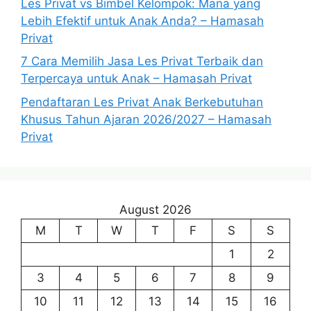
Les Privat vs Bimbel Kelompok: Mana yang
Lebih Efektif untuk Anak Anda? – Hamasah
Privat
7 Cara Memilih Jasa Les Privat Terbaik dan
Terpercaya untuk Anak – Hamasah Privat
Pendaftaran Les Privat Anak Berkebutuhan
Khusus Tahun Ajaran 2026/2027 – Hamasah
Privat
August 2026
M
T
W
T
F
S
S
1
2
3
4
5
6
7
8
9
10
11
12
13
14
15
16