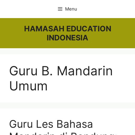
Skip
Menu
to
content
HAMASAH EDUCATION
INDONESIA
Guru B. Mandarin
Umum
Guru Les Bahasa